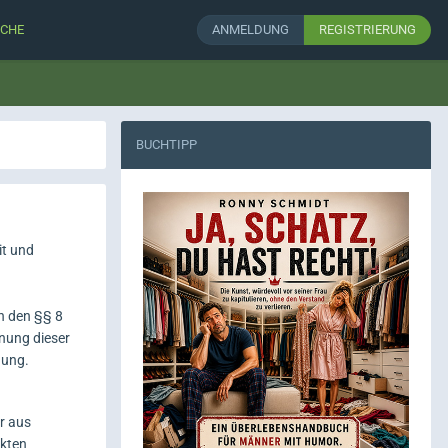
CHE
ANMELDUNG
REGISTRIERUNG
BUCHTIPP
it und
ch den §§ 8
nung dieser
gung.
ir aus
nkten