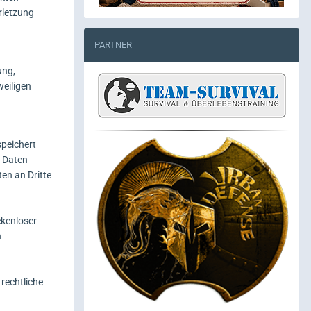
rletzung
PARTNER
ung,
weiligen
speichert
e Daten
en an Dritte
ckenloser
n
rechtliche