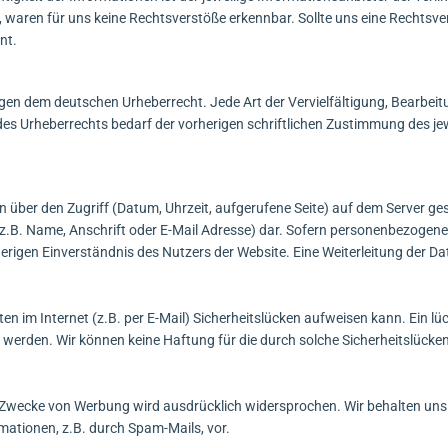
 waren für uns keine Rechtsverstöße erkennbar. Sollte uns eine Rechtsve
nt.
iegen dem deutschen Urheberrecht. Jede Art der Vervielfältigung, Bearbeit
es Urheberrechts bedarf der vorherigen schriftlichen Zustimmung des je
 über den Zugriff (Datum, Uhrzeit, aufgerufene Seite) auf dem Server ge
z.B. Name, Anschrift oder E-Mail Adresse) dar. Sofern personenbezogen
erigen Einverständnis des Nutzers der Website. Eine Weiterleitung der Dat
en im Internet (z.B. per E-Mail) Sicherheitslücken aufweisen kann. Ein lü
t werden. Wir können keine Haftung für die durch solche Sicherheitslücke
Zwecke von Werbung wird ausdrücklich widersprochen. Wir behalten uns 
mationen, z.B. durch Spam-Mails, vor.