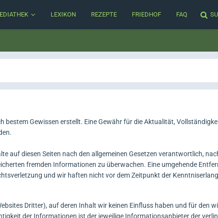
EDIATHEK
LEXIKON
REZEPTE
FRIEDHOF
FAQ
SU
ch bestem Gewissen erstellt. Eine Gewähr für die Aktualität, Vollständigke
den.
alte auf diesen Seiten nach den allgemeinen Gesetzen verantwortlich, na
espeicherten fremden Informationen zu überwachen. Eine umgehende Entfer
echtsverletzung und wir haften nicht vor dem Zeitpunkt der Kenntniserlan
sites Dritter), auf deren Inhalt wir keinen Einfluss haben und für den w
gkeit der Informationen ist der jeweilige Informationsanbieter der verli