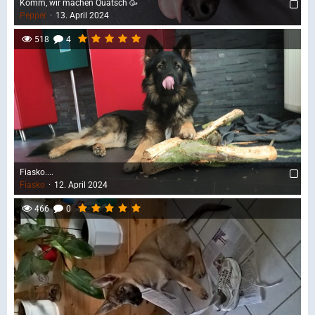
Komm, wir machen Quatsch 🥳
Pepper
13. April 2024
518
4
Fiasko....
Fiasko
12. April 2024
466
0