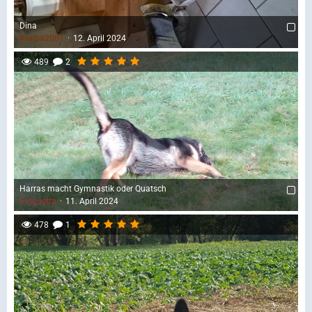
Dina
Kimba2001
12. April 2024
489
2
Harras macht Gymnastik oder Quatsch
Pinguetta
11. April 2024
478
1