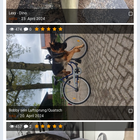
Lexy - Dino
nette
23. April 2024
474
0
Bobby sein Luftsprung/Quatsch
Inka
20. April 2024
457
2