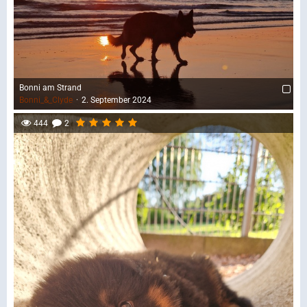
Bonni am Strand
Bonni_&_Clyde
2. September 2024
444
2