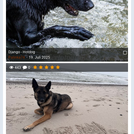
Django - Hotdog
Palinka74
19. Juli 2025
443
0