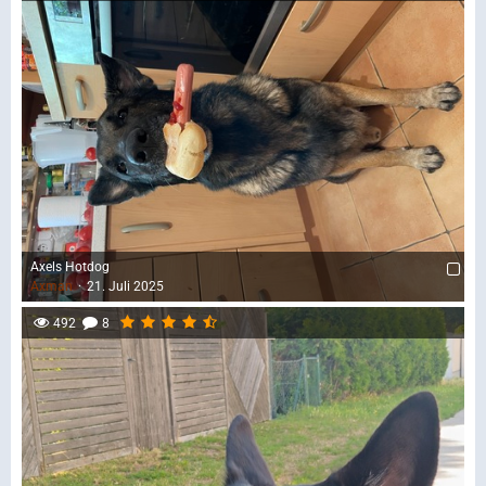
Axels Hotdog
Axman
21. Juli 2025
492
8