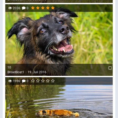
2036
0
10
BroadBoat1
19. Juli 2016
1990
0