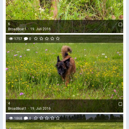
6
BroadBoat1
19. Juli 2016
1757
0
4
BroadBoat1
19. Juli 2016
1868
0