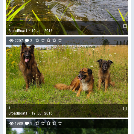
7
BroadBoat1
19. Juli 2016
2207
2
1
BroadBoat1
19. Juli 2016
1980
1