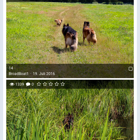
14
BroadBoat1
19. Juli 2016
1339
0