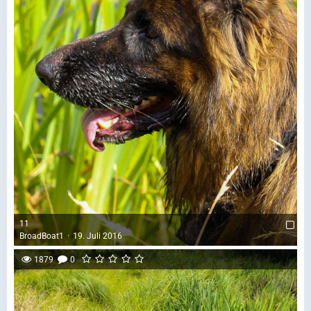
11
BroadBoat1
19. Juli 2016
1879
0