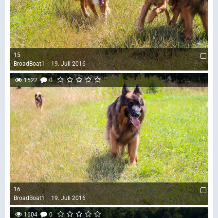
15
BroadBoat1
19. Juli 2016
1522
0
16
BroadBoat1
19. Juli 2016
1604
0