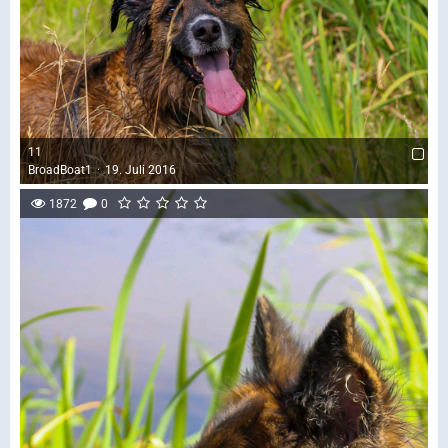
11
BroadBoat1
19. Juli 2016
1872
0