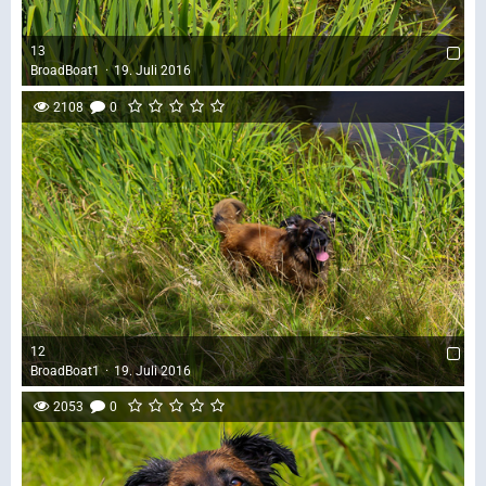
13
BroadBoat1
19. Juli 2016
2108
0
12
BroadBoat1
19. Juli 2016
2053
0