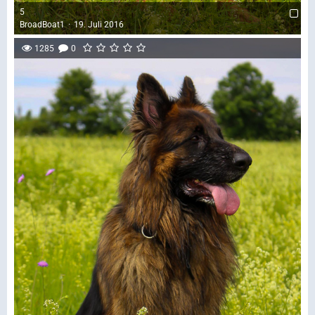
5
BroadBoat1
19. Juli 2016
1285
0