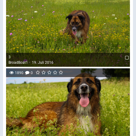
3
BroadBoat1
19. Juli 2016
1890
0