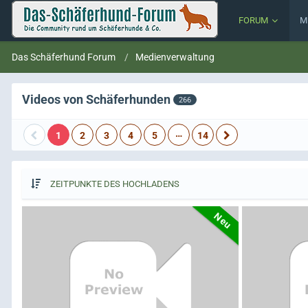
FORUM
M
Das Schäferhund Forum
Medienverwaltung
Videos von Schäferhunden
266
…
1
2
3
4
5
14
ZEITPUNKTE DES HOCHLADENS
Neu