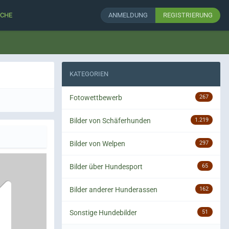
CHE
ANMELDUNG
REGISTRIERUNG
KATEGORIEN
Fotowettbewerb
267
Bilder von Schäferhunden
1.219
Bilder von Welpen
297
Bilder über Hundesport
65
Bilder anderer Hunderassen
162
Sonstige Hundebilder
51