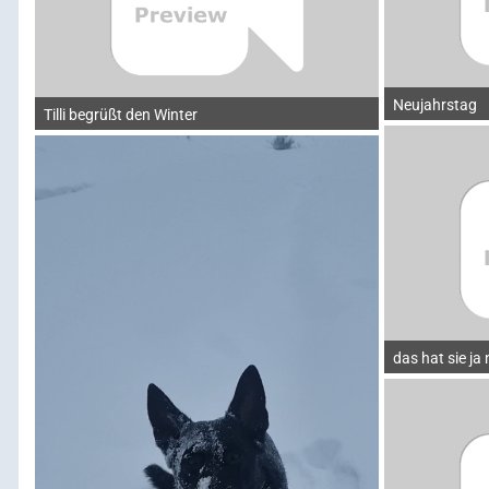
Neujahrstag
Tilli begrüßt den Winter
das hat sie ja