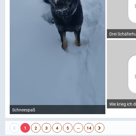
Drei Schäferh
Wie krieg ich d
Schneespaß
…
1
2
3
4
5
14