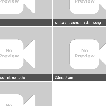
Simba und Suma mit dem Kong
 noch nie gemacht
Gänse-Alarm