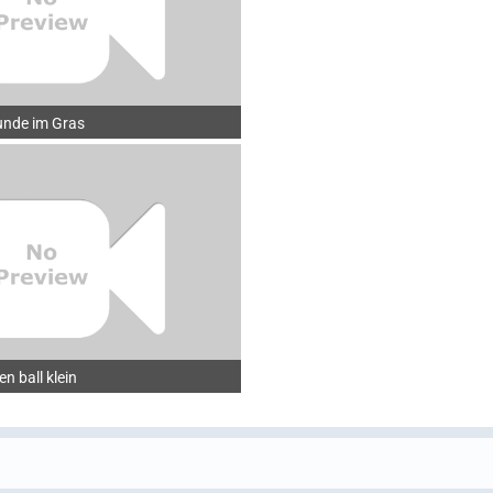
unde im Gras
en ball klein