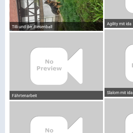
Agility mit ida
Tilli und der Riesenball
Slalom mit ida
Fährtenarbeit