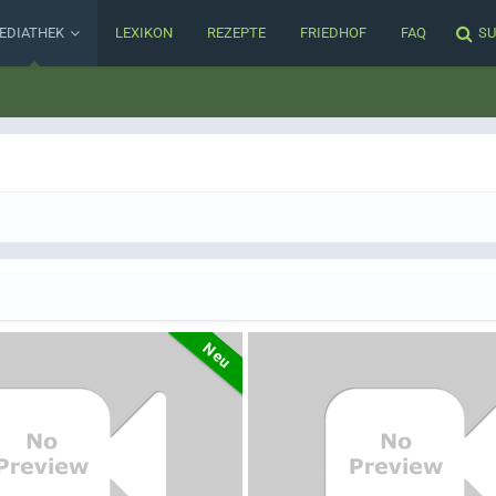
EDIATHEK
LEXIKON
REZEPTE
FRIEDHOF
FAQ
SU
Neu