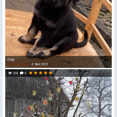
Cody
Boomer&Hicks
4. Mai 2025
308
0