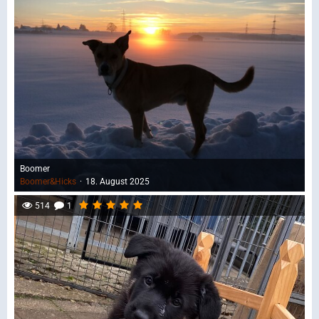
Boomer
Boomer&Hicks
18. August 2025
514
1