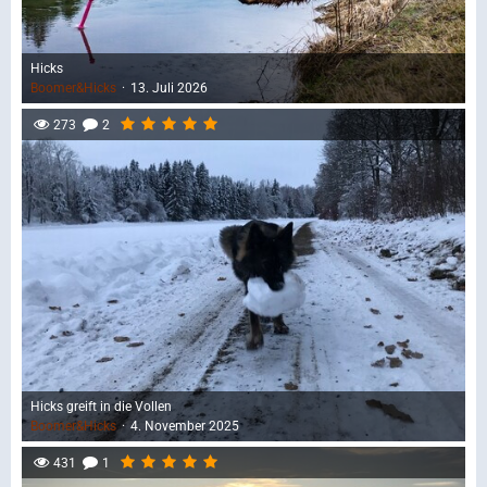
Hicks
Boomer&Hicks
13. Juli 2026
273
2
Hicks greift in die Vollen
Boomer&Hicks
4. November 2025
431
1