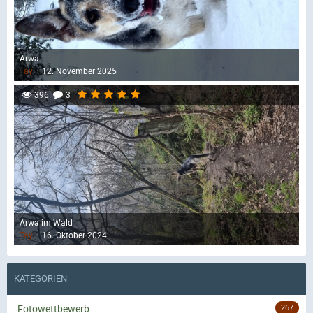
Arwa
Tay
12. November 2025
396
3
Arwa im Wald
Tay
16. Oktober 2024
KATEGORIEN
Fotowettbewerb
267