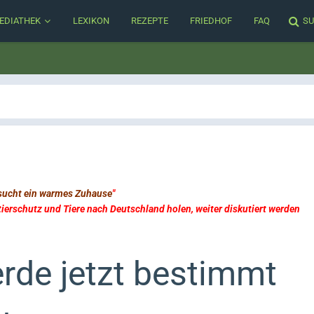
EDIATHEK
LEXIKON
REZEPTE
FRIEDHOF
FAQ
SU
 sucht ein warmes Zuhause
"
erschutz und Tiere nach Deutschland holen, weiter diskutiert werden
rde jetzt bestimmt