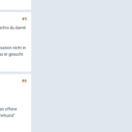
#5
richts du damit
sation nicht in
as er gesucht
#6
an offene
ferhund"