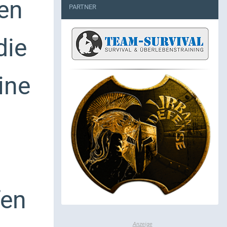
en
PARTNER
die
ine
fen