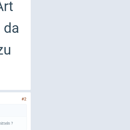
Art
 da
zu
#2
itteln ?