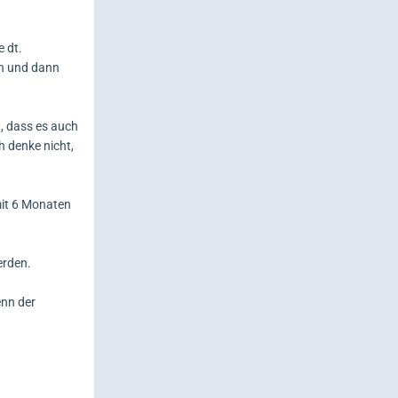
e dt.
en und dann
t, dass es auch
 denke nicht,
mit 6 Monaten
erden.
enn der