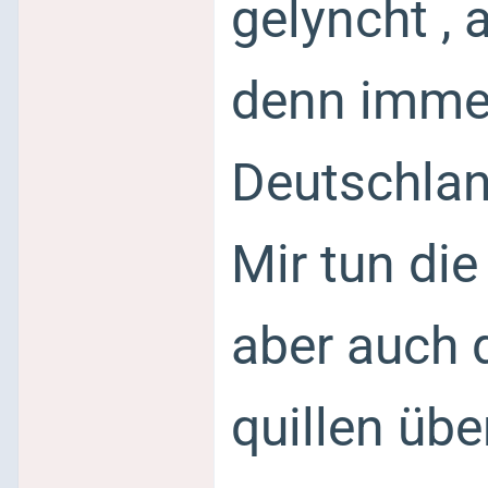
gelyncht ,
denn immer
Deutschlan
Mir tun di
aber auch 
quillen über