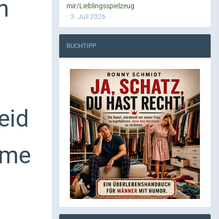
n
mir/Lieblingsspielzeug
3. Juli 2026
BUCHTIPP
eid
ime