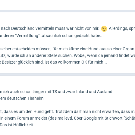
e nach Deutschland vermitteln muss war nicht von mir.
Allerdings, sp
 anderen "Vermittlung" tatsächlich schon gedacht habe...
h selber entscheiden müssen, für mich käme eine Hund aus so einer Organi
utz, würde ich an anderer Stelle suchen. Wobei, wenn da jemand findet w
 Besitzer glücklich sind, ist das vollkommen OK für mich...
se mich auch schon länger mit TS und zwar Inland und Ausland.
nem deutschen Tierheim.
cht, dass es um den Hund geht. Trotzdem darf man nicht erwarten, dass m
 in einem Forum anmeldet (das mal evtl. über Google mit Stichwort "Schä
as ist Höflichkeit.