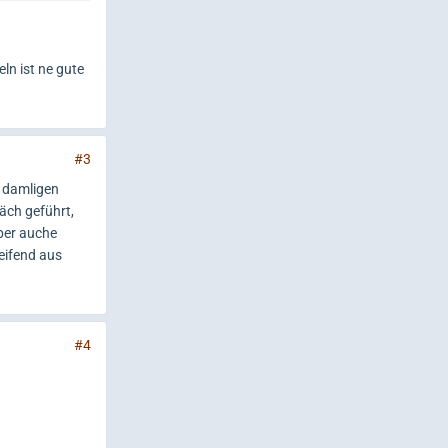
n ist ne gute
#3
t damligen
äch geführt,
aber auche
eifend aus
#4