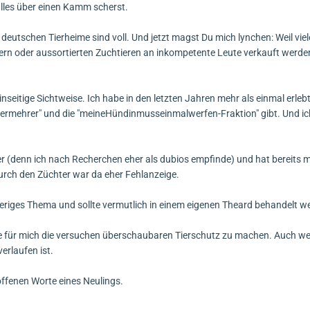
 alles über einen Kamm scherst.
 deutschen Tierheime sind voll. Und jetzt magst Du mich lynchen: Weil viel
rn oder aussortierten Zuchtieren an inkompetente Leute verkauft werd
inseitige Sichtweise. Ich habe in den letzten Jahren mehr als einmal erleb
ermehrer" und die "meineHündinmusseinmalwerfen-Fraktion" gibt. Und ich
r (denn ich nach Recherchen eher als dubios empfinde) und hat bereits 
urch den Züchter war da eher Fehlanzeige.
wieriges Thema und sollte vermutlich in einem eigenen Theard behandelt w
eute für mich die versuchen überschaubaren Tierschutz zu machen. Auch w
verlaufen ist.
offenen Worte eines Neulings.