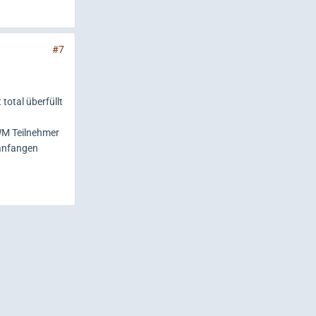
#7
total überfüllt
 WM Teilnehmer
 anfangen