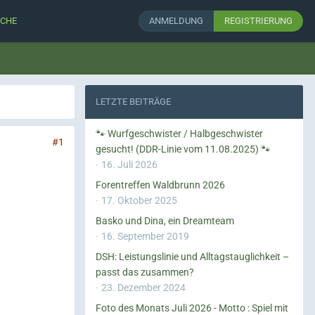
CHE
ANMELDUNG
REGISTRIERUNG
LETZTE BEITRÄGE
🐾 Wurfgeschwister / Halbgeschwister
#1
gesucht! (DDR-Linie vom 11.08.2025) 🐾
16. Juli 2026
Forentreffen Waldbrunn 2026
17. Oktober 2025
Basko und Dina, ein Dreamteam
16. September 2019
DSH: Leistungslinie und Alltagstauglichkeit –
passt das zusammen?
23. Dezember 2024
Foto des Monats Juli 2026 - Motto : Spiel mit