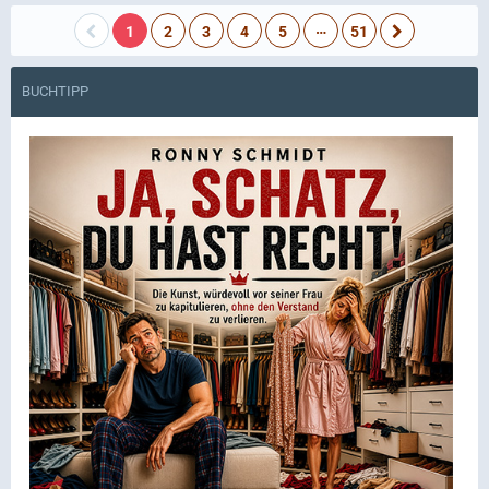
…
1
2
3
4
5
51
BUCHTIPP