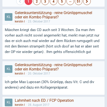
…
1
2
3
4
5
51
Gelenksunterstützung - reine Grünlippmuschel
oder ein Kombo Präparat?
kerstin l
23. Oktober 2017
Mäxchen kriegt das CD auch seit 3 Wochen. Da man ihm
vorher auch nicht soviel angemerkt hat, merkt man jetzt nur
das er sich auch mal wieder auf dem Rücken rumgugelt und
mit den Beinen strampelt (hört sich doof an hat er aber seit
der OP nie wieder getan) . Ihm gehts offensichtlich gut
Gelenksunterstützung - reine Grünlippmuschel
oder ein Kombo Präparat?
kerstin l
20. Oktober 2017
Ich gebe Max Luposan (30% Grünlipp, dazu Vit. C und div
anderes) und dazu ein Kollagenpräparat.
Lahmheit nach ED / FCP Operation
kerstin l
28. August 2017