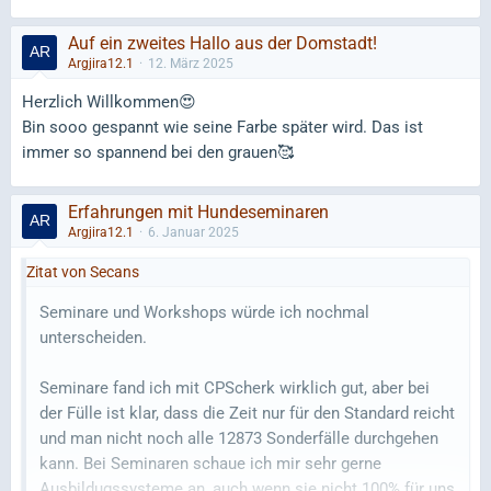
Auf ein zweites Hallo aus der Domstadt!
oh Wahnsinn, da erkennt man ja gar nicht mehr obs
Argjira12.1
12. März 2025
derselbe Hund ist
schön schaut er allemal aus,
Herzlich Willkommen😍
Wahnsinn
Bin sooo gespannt wie seine Farbe später wird. Das ist
immer so spannend bei den grauen🥰
Erfahrungen mit Hundeseminaren
Argjira12.1
6. Januar 2025
Zitat von Secans
Seminare und Workshops würde ich nochmal
unterscheiden.
Seminare fand ich mit CPScherk wirklich gut, aber bei
der Fülle ist klar, dass die Zeit nur für den Standard reicht
und man nicht noch alle 12873 Sonderfälle durchgehen
kann. Bei Seminaren schaue ich mir sehr gerne
Ausbildugssysteme an, auch wenn sie nicht 100% für uns