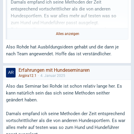
Damals empfand ich seine Methoden der Zeit
meisten passen da für uns nicht oder es ist kein Bedarf,
entsprechend vortschrittlicher als die von anderen
weil wir keine Baustellen haben. Und bei Baustellen gehe
Hundesportlern. Es war alles mehr auf testen was so
ich lieber ins Einzeltraining zu passenden Trainern.
zum Hund und Hundeführer passt ausgelegt.
Er hat eine Trainingsweise von mir gesehen und war
Ich würde aber sehr gerne mal zu Gerd Leder auf
Alles anzeigen
überrascht weil er da vorher nicht dran gedacht hat und
Seminar. Bei Sporthunden muss man natürlich immer
gemeint das würde er auch mal probieren. Fand ich sehr
schauen, was man sich so mitnehmen kann und wo man
Also Rohde hat Ausbildungsideen gehabt und die dann je
überraschend aber cool.
sich nur unnötig verrückt macht.
nach Team angewendet. Hoffe das ist verständlicher.
Im Vergleich dazu trainiert Knut Fuchs (auch schon ein
Erfahrungen mit Hundeseminaren
paar Jahre her, auch hier kann sich was geändert haben)
Argjira12.1
4. Januar 2025
sehr nach Methode. Es gibt einen Plan, der erst mal auf
alle Hunde gleich angewendet wird und dann einzelne
Also das Seminar bei Rohde ist schon relativ lange her. Es
Stellschrauben geändert werden. Je nachdem wie das
kann natürlich sein das sich seine Methoden seither
Team halt ist.
geändert haben.
Ich fand beide Seminar in Ordnung.
Damals empfand ich seine Methoden der Zeit entsprechend
vortschrittlicher als die von anderen Hundesportlern. Es war
Ich würde trotzdem zu keinem der beiden mehr auf eines
alles mehr auf testen was so zum Hund und Hundeführer
gehen, was aber nicht an den Seminaren selbst liegt