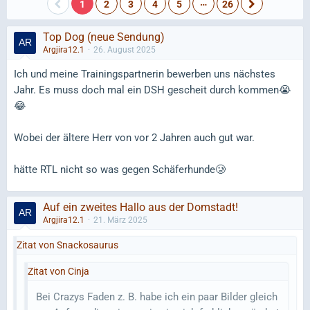
…
1
2
3
4
5
26
Top Dog (neue Sendung)
Argjira12.1
26. August 2025
Ich und meine Trainingspartnerin bewerben uns nächstes
Jahr. Es muss doch mal ein DSH gescheit durch kommen😭
😂
Wobei der ältere Herr von vor 2 Jahren auch gut war.
hätte RTL nicht so was gegen Schäferhunde🥲
Auf ein zweites Hallo aus der Domstadt!
Argjira12.1
21. März 2025
Zitat von Snackosaurus
Zitat von Cinja
Bei Crazys Faden z. B. habe ich ein paar Bilder gleich