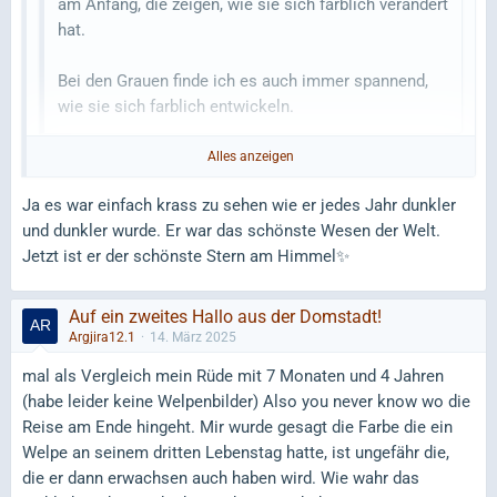
am Anfang, die zeigen, wie sie sich farblich verändert
hat.
Bei den Grauen finde ich es auch immer spannend,
wie sie sich farblich entwickeln.
Alles anzeigen
Das werde ich mir auf jeden Fall anschauen!
Ja es war einfach krass zu sehen wie er jedes Jahr dunkler
und dunkler wurde. Er war das schönste Wesen der Welt.
Zitat von Kimba2001
Jetzt ist er der schönste Stern am Himmel✨️
Im Dina und der Rest vom Rudel hab ich von Dina s
erstem Jahr ne Foto Reihe
Auf ein zweites Hallo aus der Domstadt!
Argjira12.1
14. März 2025
Schau ich mir mal an 😁
mal als Vergleich mein Rüde mit 7 Monaten und 4 Jahren
Zitat von Argjira12.1
(habe leider keine Welpenbilder) Also you never know wo die
Reise am Ende hingeht. Mir wurde gesagt die Farbe die ein
mal als Vergleich mein Rüde mit 7 Monaten und 4
Welpe an seinem dritten Lebenstag hatte, ist ungefähr die,
Jahren (habe leider keine Welpenbilder) Also you
die er dann erwachsen auch haben wird. Wie wahr das
never know wo die Reise am Ende hingeht. Mir