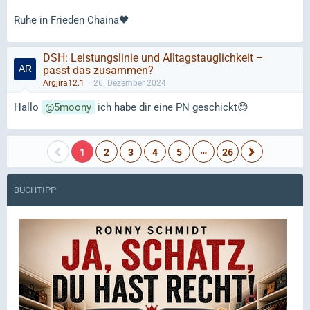
Ruhe in Frieden Chaina🖤
DSH: Leistungslinie und Alltagstauglichkeit –
passt das zusammen?
Argjira12.1
26. Dezember 2024
Hallo
5moony
ich habe dir eine PN geschickt😊
…
1
2
3
4
5
26
BUCHTIPP