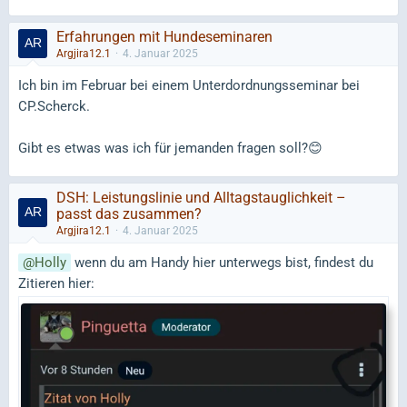
Erfahrungen mit Hundeseminaren
Argjira12.1
4. Januar 2025
Ich bin im Februar bei einem Unterdordnungsseminar bei
CP.Scherck.
Gibt es etwas was ich für jemanden fragen soll?😊
DSH: Leistungslinie und Alltagstauglichkeit –
passt das zusammen?
Argjira12.1
4. Januar 2025
Holly
wenn du am Handy hier unterwegs bist, findest du
Zitieren hier: