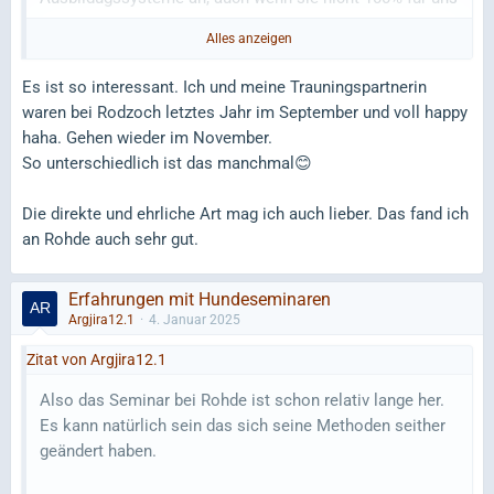
passen.
Alles anzeigen
Bei Workshops wo man auch trainiert ist mein Anspruch
Es ist so interessant. Ich und meine Trauningspartnerin
immer, dass ich wirklich und ehrlich kritisiert werde und
waren bei Rodzoch letztes Jahr im September und voll happy
hinterher schlauer bin als vorher, neue Trainingsansätze
haha. Gehen wieder im November.
mitnehme oder ehrlich an meinem Führstil gearbeitet
So unterschiedlich ist das manchmal😊
wird.
Die direkte und ehrliche Art mag ich auch lieber. Das fand ich
Wir würden dieses Jahr gerne zu Peter Rohde, eine
an Rohde auch sehr gut.
Freundin war dort und war sehr zufrieden. PR soll aber
sehr ehrlich sein, ich persönlich finde das genau richtig,
Erfahrungen mit Hundeseminaren
aber das ist ja nicht unbedingt für jeden was.
Argjira12.1
4. Januar 2025
Wo ich für mich wenig mitnehmen konnte, war Martin
Zitat von Argjira12.1
Rodzoch. Es war nicht schlecht! Aber hat sich für uns
Also das Seminar bei Rohde ist schon relativ lange her.
einfach nicht so gelohnt.
Es kann natürlich sein das sich seine Methoden seither
geändert haben.
So für den Alltag gehe ich seltenst irgendwo hin, die