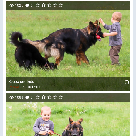
1025
0
Roopa und kids
Roopa
5. Juli 2015
1088
3