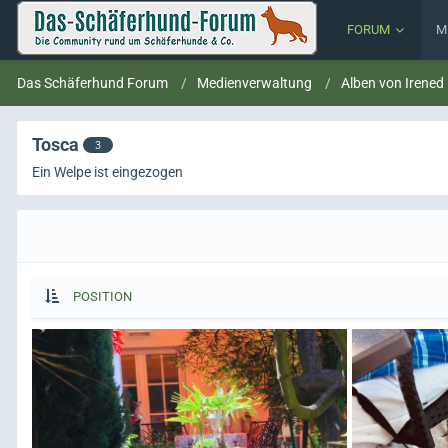
FORUM
M
Das Schäferhund Forum
Medienverwaltung
Alben von Irened
Tosca
3
Ein Welpe ist eingezogen
POSITION