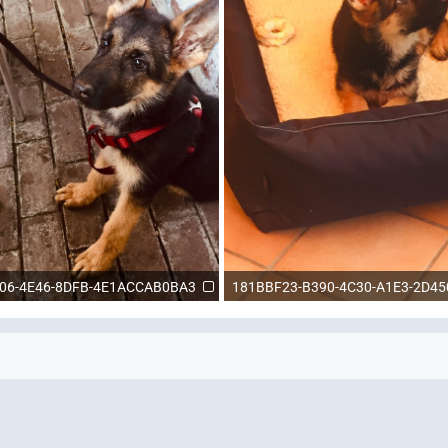
06-4E46-8DFB-4E1ACCAB0BA3
181BBF23-B390-4C30-A1E3-2D4