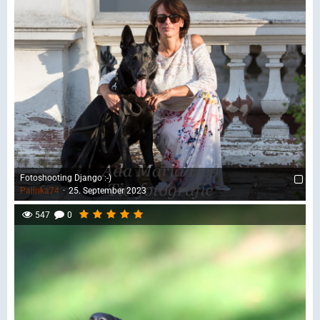
Fotoshooting Django :-)
Palinka74
25. September 2023
547
0