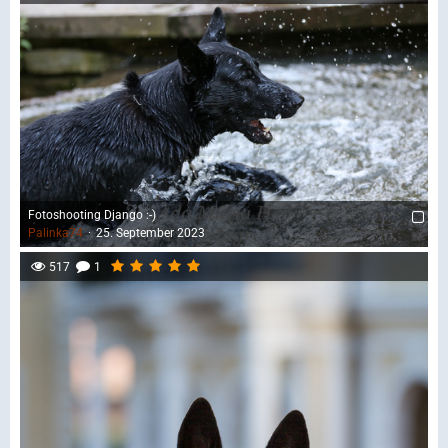
Fotoshooting Django :-)
Palinka74
25. September 2023
517
1