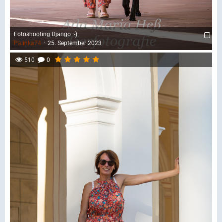
Fotoshooting Django :-)
Palinka74
25. September 2023
510
0