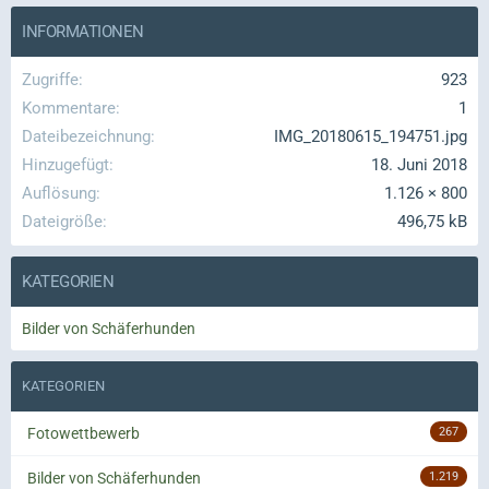
INFORMATIONEN
Zugriffe
923
Kommentare
1
Dateibezeichnung
IMG_20180615_194751.jpg
Hinzugefügt
18. Juni 2018
Auflösung
1.126 × 800
Dateigröße
496,75 kB
KATEGORIEN
Bilder von Schäferhunden
KATEGORIEN
Fotowettbewerb
267
Bilder von Schäferhunden
1.219