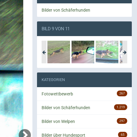
Bilder von Schäferhunden
BILD 9 VON 11
KATEGORIEN
Fotowettbewerb
267
Bilder von Schäferhunden
1.219
Bilder von Welpen
297
Bilder über Hundesport
65