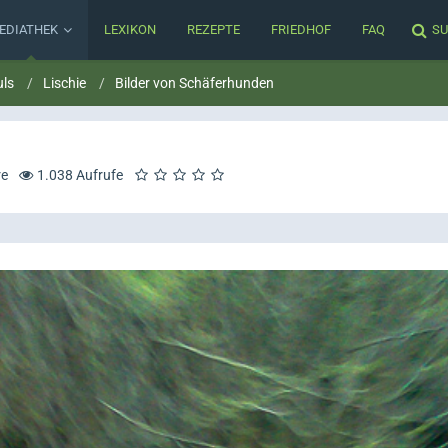
EDIATHEK
LEXIKON
REZEPTE
FRIEDHOF
FAQ
SU
uls
Lischie
Bilder von Schäferhunden
re
1.038 Aufrufe