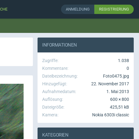
CHE
ANMELDUNG
REGISTRIERUNG
INFORMATIONEN
Zugriffe
1.038
Kommentare
0
Dateibezeichnung
Foto0475.jpg
Hinzugefügt
22. November 2017
Aufnahmedatum
1. Mai 2013
Auflösung
600 × 800
Dateigröße
425,51 kB
Kamera
Nokia 6303i classic
KATEGORIEN