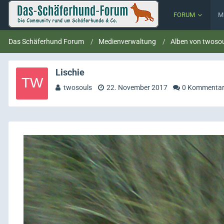
FORUM
M
Das Schäferhund Forum
Medienverwaltung
Alben von twoso
Lischie
twosouls
22. November 2017
0 Kommenta