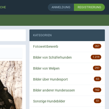
CHE
ANMELDUNG
REGISTRIERUNG
KATEGORIEN
Fotowettbewerb
267
Bilder von Schäferhunden
1.219
Bilder von Welpen
297
Bilder über Hundesport
65
Bilder anderer Hunderassen
162
Sonstige Hundebilder
51