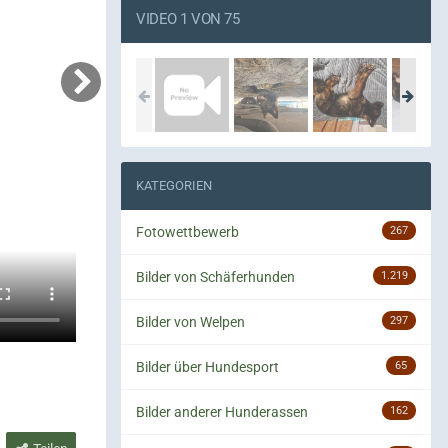
VIDEO 1 VON 75
KATEGORIEN
Fotowettbewerb
267
Bilder von Schäferhunden
1.219
Bilder von Welpen
297
Bilder über Hundesport
65
Bilder anderer Hunderassen
162