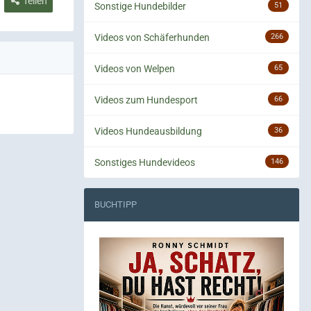
Teilen
Sonstige Hundebilder
51
Videos von Schäferhunden
266
Videos von Welpen
65
Videos zum Hundesport
66
Videos Hundeausbildung
36
Sonstiges Hundevideos
146
BUCHTIPP