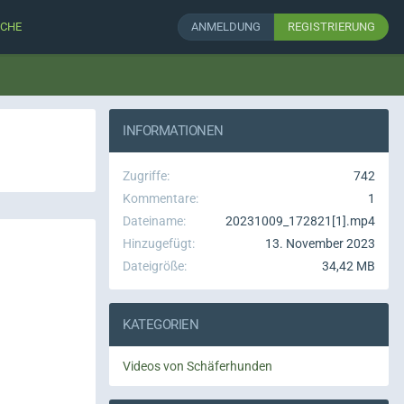
CHE
ANMELDUNG
REGISTRIERUNG
INFORMATIONEN
Zugriffe
742
Kommentare
1
Dateiname
20231009_172821[1].mp4
Hinzugefügt
13. November 2023
Dateigröße
34,42 MB
KATEGORIEN
Videos von Schäferhunden