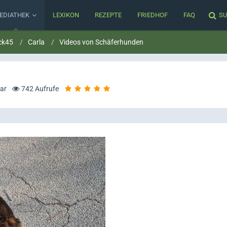
EDIATHEK
LEXIKON
REZEPTE
FRIEDHOF
FAQ
SU
ck45
Carla
Videos von Schäferhunden
ar
742 Aufrufe