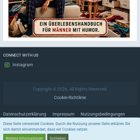
CONNECT WITH US
Instagram
Copyright © 2026. All Rights Reserved.
Cookie-Richtlinie
Datenschutzerklärung
Impressum
Nutzungsbedingungen
Diese Seite verwendet Cookies. Durch die Nutzung unserer Seite erklären Sie
sich damit einverstanden, dass wir Cookies setzen.
Stil von:
ForoStyle
Medienverwaltung:
EasyMedia
, entwickelt von
WBB-Elite.de
Weitere Informationen
Schließen