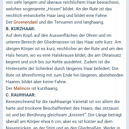
von sehr langem und überaus reichlichem Haar bewachsen,
welches sogenannte „Hosen“ bildet. An der Rute ist das
reichlich entwickelte Haar lang und bildet eine Fahne.
Der
Groenendael
und der Tervueren sind langhaarig.
B. KURZHAAR:
Auf dem Kopf, auf den Aussenflächen der Ohren und im
unteren Bereich der Gliedmassen ist das Haar sehr kurz. Am
übrigen Körper ist es kurz, reichlicher an der Rute und um den
Hals herum, wo es eine Halskrause bildet, die am Ohransatz
beginnt und sich bis zur Kehle ausdehnt. Zudem ist die
Hinterseite der Schenkel durch längeres Haar befedert. Die
Rute ist ährenförmig mit zum Ende hin längeren, abstehenden
Haaren, bildet aber keine Fahne.
Der
Malinois
ist kurzhaarig.
C. RAUHHAAR:
Kennzeichnend für die rauhhaarige Varietät ist vor allem die
harte und trockene Beschaffenheit des Haars, das zerzaust
ist und bei Berührung gleichsam „knistert“. Die Länge beträgt
überall am Körper etwa 6 cm, aber es ist kürzer auf dem
Nasenrücken, an der Stirn und an den Gliedmaßen. Weder in