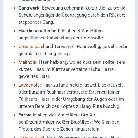
Gangwerk
: Bewegung gehemmt, kurztrittig; zu wenig
Schub, ungenügende Übertragung durch den Rücken;
steppender Gang.
Haarbeschaffenheit
: In allen 4 Varietäten:
ungenügende Entwicklung der Unterwolle.
Groenendael
und Tervueren: Haar wollig, gewellt oder
gelockt; nicht lang genug.
Malinois
: Haar halblang, wo es kurz sein sollte; sehr
kurzes Haar; im Kurzhaar verteilte rauhe Haare;
gewelltes Haar.
Laekenois
: Haar zu lang, seidig, gewellt, gekräuselt
oder kurz; im Rauhhaar verstreute Strähnen feiner
Füllhaare; Haar in der Umgebung der Augen oder im
unteren Bereich des Kopfes zu lang; Rute buschig.
Farbe
: In allen vier Varietäten: Großer
schürzenförmiger weißer Brustfleck; Weiß an den
Pfoten, das über die Zehen hinausreicht.
Groenendael
: Roter Schimmer im schwarzen Haar;