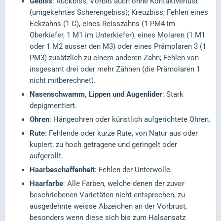
Gebiss
: Rückbiss, Vorbiß auch ohne Kontaktverlust
(umgekehrtes Scherengebiss); Kreuzbiss; Fehlen eines
Eckzahns (1 C), eines Reisszahns (1 PM4 im
Oberkiefer, 1 M1 im Unterkiefer), eines Molaren (1 M1
oder 1 M2 ausser den M3) oder eines Prämolaren 3 (1
PM3) zusätzlich zu einem anderen Zahn; Fehlen von
insgesamt drei oder mehr Zähnen (die Prämolaren 1
nicht mitberechnet).
Nasenschwamm, Lippen und Augenlider
: Stark
depigmentiert.
Ohren
: Hängeohren oder künstlich aufgerichtete Ohren.
Rute
: Fehlende oder kurze Rute, von Natur aus oder
kupiert; zu hoch getragene und geringelt oder
aufgerollt.
Haarbeschaffenheit
: Fehlen der Unterwolle.
Haarfarbe
: Alle Farben, welche denen der zuvor
beschriebenen Varietäten nicht entsprechen; zu
ausgedehnte weisse Abzeichen an der Vorbrust,
besonders wenn diese sich bis zum Halsansatz