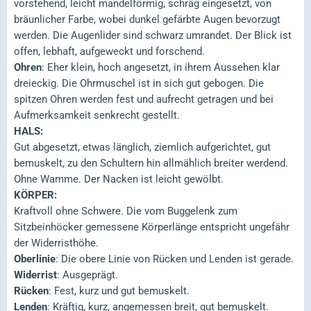
vorstehend, leicht mandelförmig, schräg eingesetzt, von
bräunlicher Farbe, wobei dunkel gefärbte Augen bevorzugt
werden. Die Augenlider sind schwarz umrandet. Der Blick ist
offen, lebhaft, aufgeweckt und forschend.
Ohren
: Eher klein, hoch angesetzt, in ihrem Aussehen klar
dreieckig. Die Ohrmuschel ist in sich gut gebogen. Die
spitzen Ohren werden fest und aufrecht getragen und bei
Aufmerksamkeit senkrecht gestellt.
HALS:
Gut abgesetzt, etwas länglich, ziemlich aufgerichtet, gut
bemuskelt, zu den Schultern hin allmählich breiter werdend.
Ohne Wamme. Der Nacken ist leicht gewölbt.
KÖRPER:
Kraftvoll ohne Schwere. Die vom Buggelenk zum
Sitzbeinhöcker gemessene Körperlänge entspricht ungefähr
der Widerristhöhe.
Oberlinie
: Die obere Linie von Rücken und Lenden ist gerade.
Widerrist
: Ausgeprägt.
Rücken
: Fest, kurz und gut bemuskelt.
Lenden
: Kräftig, kurz, angemessen breit, gut bemuskelt.