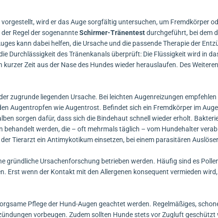
vorgestellt, wird er das Auge sorgfältig untersuchen, um Fremdkörper o
n der Regel der sogenannte
Schirmer-Tränentest
durchgeführt, bei dem d
Auges kann dabei helfen, die Ursache und die passende Therapie der Ent
ie Durchlässigkeit des Tränenkanals überprüft: Die Flüssigkeit wird in d
nach kurzer Zeit aus der Nase des Hundes wieder herauslaufen. Des Weiteren
 der zugrunde liegenden Ursache. Bei leichten Augenreizungen empfehle
en Augentropfen wie Augentrost. Befindet sich ein Fremdkörper im Auge 
en sorgen dafür, dass sich die Bindehaut schnell wieder erholt. Bakterie
 behandelt werden, die – oft mehrmals täglich – vom Hundehalter verab
d der Tierarzt ein Antimykotikum einsetzen, bei einem parasitären Auslös
ine gründliche Ursachenforschung betrieben werden. Häufig sind es Poll
en. Erst wenn der Kontakt mit den Allergenen konsequent vermieden wird,
e sorgsame Pflege der Hund-Augen geachtet werden. Regelmäßiges, schon
tzündungen vorbeugen. Zudem sollten Hunde stets vor Zugluft geschützt