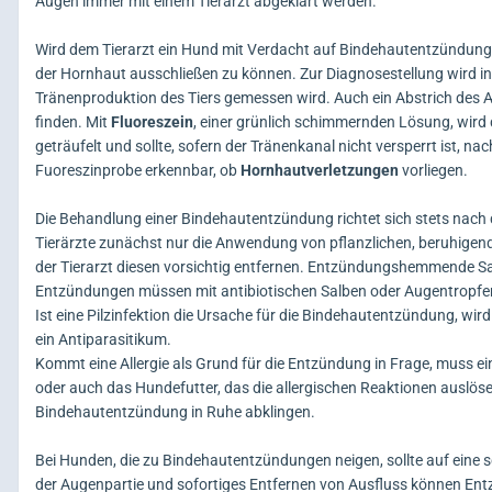
Augen immer mit einem Tierarzt abgeklärt werden.
Wird dem Tierarzt ein Hund mit Verdacht auf Bindehautentzündung 
der Hornhaut ausschließen zu können. Zur Diagnosestellung wird i
Tränenproduktion des Tiers gemessen wird. Auch ein Abstrich des 
finden. Mit
Fluoreszein
, einer grünlich schimmernden Lösung, wird d
geträufelt und sollte, sofern der Tränenkanal nicht versperrt ist, 
Fuoreszinprobe erkennbar, ob
Hornhautverletzungen
vorliegen.
Die Behandlung einer Bindehautentzündung richtet sich stets nach
Tierärzte zunächst nur die Anwendung von pflanzlichen, beruhigend
der Tierarzt diesen vorsichtig entfernen. Entzündungshemmende Salb
Entzündungen müssen mit antibiotischen Salben oder Augentropfen
Ist eine Pilzinfektion die Ursache für die Bindehautentzündung, wir
ein Antiparasitikum.
Kommt eine Allergie als Grund für die Entzündung in Frage, muss e
oder auch das Hundefutter, das die allergischen Reaktionen auslös
Bindehautentzündung in Ruhe abklingen.
Bei Hunden, die zu Bindehautentzündungen neigen, sollte auf ein
der Augenpartie und sofortiges Entfernen von Ausfluss können En