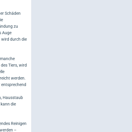
der Schäden
ie
zündung zu
as Auge
 wird durch die
n manche
des Tiers, wird
lle
reicht werden.
er entsprechend
en, Hausstaub
 kann die
endes Reinigen
 werden –