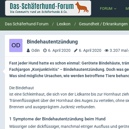
FORUM
M
Das Schäferhund Forum
Lexikon
Gesundheit / Erkrankungen
Bindehautentzündung
Odin
6. April 2020
6. April 2020
3.207 mal 
Fast jeder Hund hatte es schon einmal: Gerötete Bindehäute, tr
Fachjargon „Konjunktivitis“ – Bindehautentzündung. Doch was ges
Was sind mögliche Ursachen, wie werden betroffene Tiere behand
Die Bindehaut
ist eine Schleimhaut, die sich von der Lidkante bis zur Hornhaut zie
Tränenflüssigkeit über der Hornhaut des Auges zu verteilen, ohne sie
Brennen und ausgeprägtem Juckreiz verbunden.
1
Symptome der Bindehautentzündung beim Hund
Wässriger oder dickflüssiger, manchmal eitriger Ausfluss und geröt