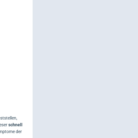
ststellen,
ieser
schnell
Symptome der