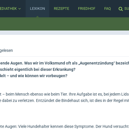
EDIATHEK
LEXIKON
REZEPTE
FRIEDHOF
FAQ
SU
gelesen
änende Augen. Was wir im Volksmund oft als „Augenentzündung“ bezeic
chieht eigentlich bei dieser Erkrankung?
elt – und wie können wir vorbeugen?
ht – beim Mensch ebenso wie beim Tier. Ihre Aufgabe ist es, bei jedem Lids
 dabei zu verletzen. Entzündet die Bindehaut sich, ist dies in der Regel m
ete Augen: Viele Hundehalter kennen diese Symptome. Der Hund versucht o