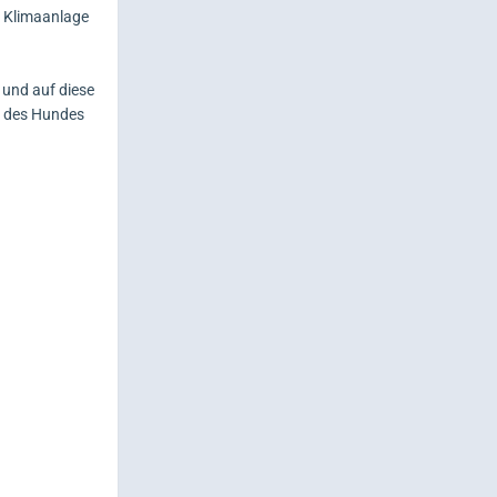
d Klimaanlage
 und auf diese
t des Hundes