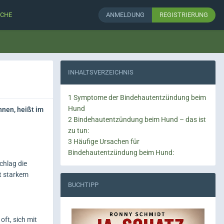
CHE
ANMELDUNG
REGISTRIERUNG
INHALTSVERZEICHNIS
1
Symptome der Bindehautentzündung beim
Hund
hnen, heißt im
2
Bindehautentzündung beim Hund – das ist
zu tun:
3
Häufige Ursachen für
Bindehautentzündung beim Hund:
chlag die
it starkem
BUCHTIPP
ft, sich mit