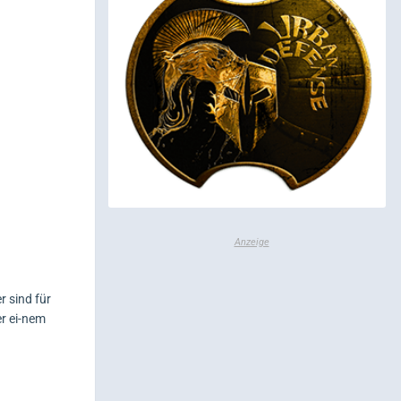
 sind für
er ei-nem