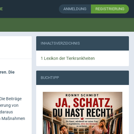
HE
ANMELDUNG
REGISTRIERUNG
INHALTSVERZEICHNIS
1
Lexikon der Tierkrankheiten
ren. Die
BUCHTIPP
Die Beiträge
derung von
 daraus
enen Maßnahmen