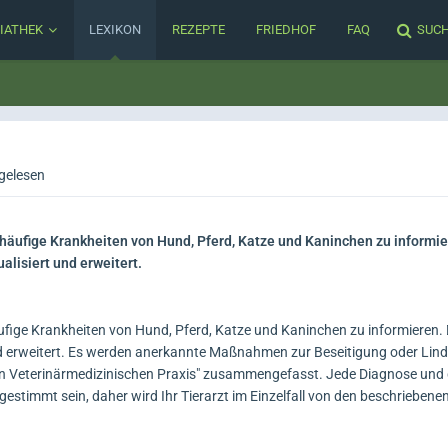
IATHEK
LEXIKON
REZEPTE
FRIEDHOF
FAQ
SUC
gelesen
 häufige Krankheiten von Hund, Pferd, Katze und Kaninchen zu informie
alisiert und erweitert.
ufige Krankheiten von Hund, Pferd, Katze und Kaninchen zu informieren. 
und erweitert. Es werden anerkannte Maßnahmen zur Beseitigung oder Lin
en Veterinärmedizinischen Praxis" zusammengefasst. Jede Diagnose und
bgestimmt sein, daher wird Ihr Tierarzt im Einzelfall von den beschrieb