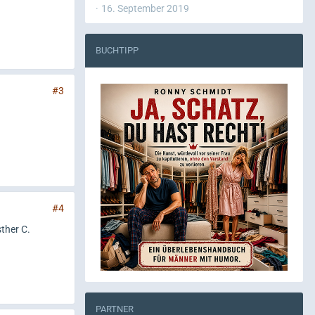
16. September 2019
BUCHTIPP
#3
#4
ther C.
PARTNER