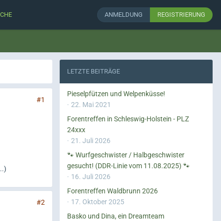
CHE
ANMELDUNG
REGISTRIERUNG
LETZTE BEITRÄGE
Pieselpfützen und Welpenküsse!
#1
22. Mai 2021
Forentreffen in Schleswig-Holstein - PLZ
24xxx
21. Juli 2026
🐾 Wurfgeschwister / Halbgeschwister
gesucht! (DDR-Linie vom 11.08.2025) 🐾
.)
16. Juli 2026
Forentreffen Waldbrunn 2026
17. Oktober 2025
#2
Basko und Dina, ein Dreamteam