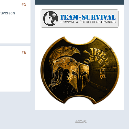
#5
ruvetsan
#6