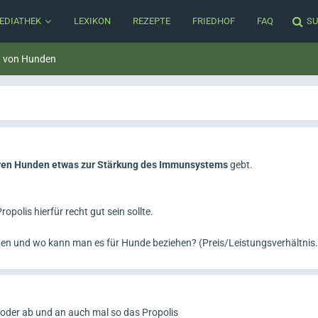
EDIATHEK
LEXIKON
REZEPTE
FRIEDHOF
FAQ
SU
t von Hunden
uren Hunden etwas zur Stärkung des Immunsystems
gebt.
polis hierfür recht gut sein sollte.
n und wo kann man es für Hunde beziehen? (Preis/Leistungsverhältnis..
oder ab und an auch mal so das Propolis