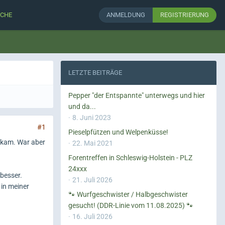
CHE
ANMELDUNG
REGISTRIERUNG
LETZTE BEITRÄGE
Pepper "der Entspannte" unterwegs und hier
und da...
8. Juni 2023
#1
Pieselpfützen und Welpenküsse!
 kam. War aber
22. Mai 2021
Forentreffen in Schleswig-Holstein - PLZ
24xxx
besser.
21. Juli 2026
 in meiner
🐾 Wurfgeschwister / Halbgeschwister
gesucht! (DDR-Linie vom 11.08.2025) 🐾
16. Juli 2026