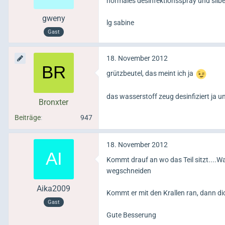
normales desinfektionsspray und silbe
gweny
lg sabine
Gast
18. November 2012
grützbeutel, das meint ich ja
das wasserstoff zeug desinfiziert ja un
Bronxter
Beiträge
947
18. November 2012
Kommt drauf an wo das Teil sitzt....
wegschneiden
Aika2009
Kommt er mit den Krallen ran, dann d
Gast
Gute Besserung