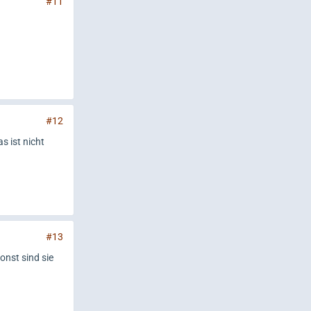
#11
#12
s ist nicht
#13
onst sind sie