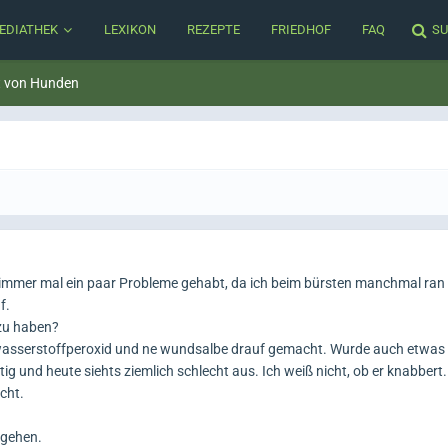
EDIATHEK
LEXIKON
REZEPTE
FRIEDHOF
FAQ
SU
t von Hunden
 immer mal ein paar Probleme gehabt, da ich beim bürsten manchmal ran
f.
 zu haben?
 wasserstoffperoxid und ne wundsalbe drauf gemacht. Wurde auch etwas 
ig und heute siehts ziemlich schlecht aus. Ich weiß nicht, ob er knabbert.
cht.
 gehen.