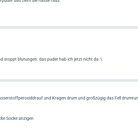
rpuder das zieht die nässe raus.
d stoppt blutungen. das puder hab ich jetzt nicht da :\
Wasserstoffperoxiddrauf und Kragen drum und großzügig das Fell drumru
icke Socke anzigen