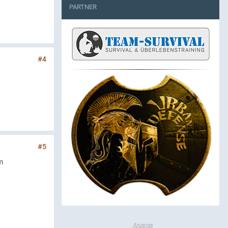
PARTNER
#4
#5
m