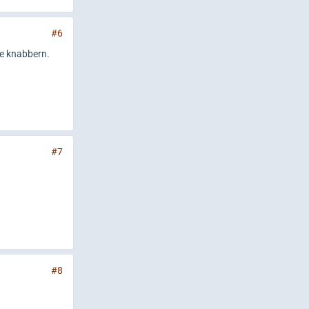
#6
ie knabbern.
#7
#8