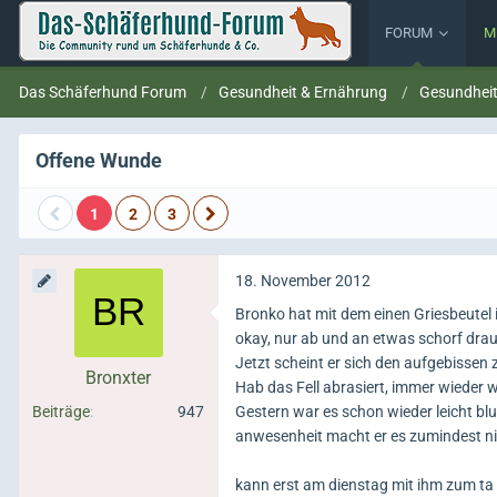
FORUM
M
Das Schäferhund Forum
Gesundheit & Ernährung
Gesundhei
Offene Wunde
1
2
3
18. November 2012
Bronko hat mit dem einen Griesbeutel
okay, nur ab und an etwas schorf drau
Jetzt scheint er sich den aufgebissen
Bronxter
Hab das Fell abrasiert, immer wieder
Beiträge
947
Gestern war es schon wieder leicht blut
anwesenheit macht er es zumindest ni
kann erst am dienstag mit ihm zum ta