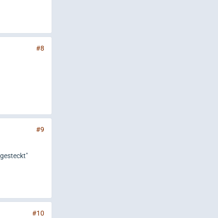
#8
#9
ngesteckt"
#10