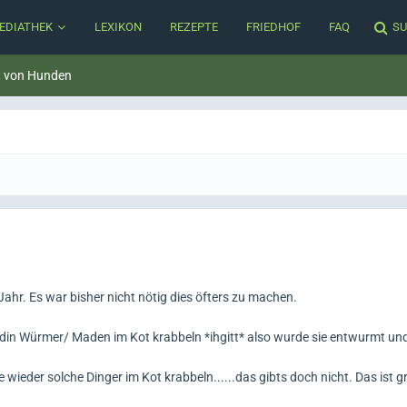
EDIATHEK
LEXIKON
REZEPTE
FRIEDHOF
FAQ
SU
t von Hunden
hr. Es war bisher nicht nötig dies öfters zu machen.
in Würmer/ Maden im Kot krabbeln *ihgitt* also wurde sie entwurmt un
 sie wieder solche Dinger im Kot krabbeln......das gibts doch nicht. Das ist 