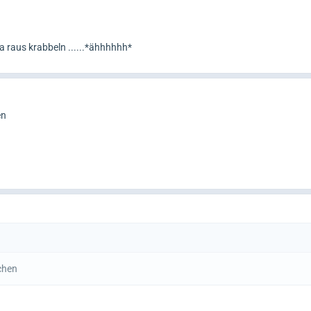
da raus krabbeln ......*ähhhhhh*
en
chen