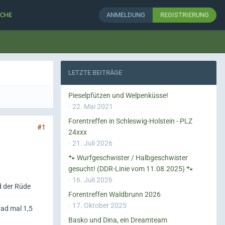
CHE
ANMELDUNG
REGISTRIERUNG
LETZTE BEITRÄGE
Pieselpfützen und Welpenküsse!
22. Mai 2021
Forentreffen in Schleswig-Holstein - PLZ
#1
24xxx
21. Juli 2026
🐾 Wurfgeschwister / Halbgeschwister
gesucht! (DDR-Linie vom 11.08.2025) 🐾
16. Juli 2026
d der Rüde
Forentreffen Waldbrunn 2026
17. Oktober 2025
grad mal 1,5
Basko und Dina, ein Dreamteam