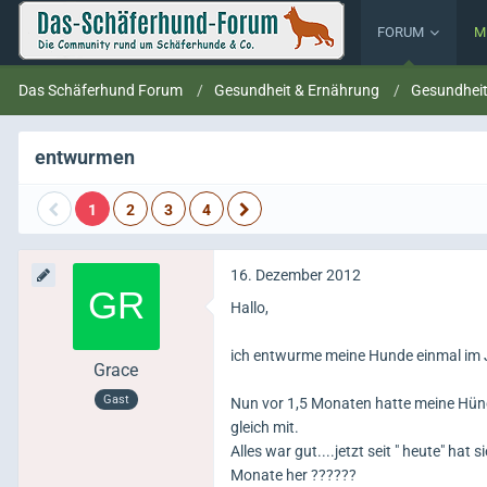
FORUM
M
Das Schäferhund Forum
Gesundheit & Ernährung
Gesundhei
entwurmen
1
2
3
4
16. Dezember 2012
Hallo,
ich entwurme meine Hunde einmal im Ja
Grace
Gast
Nun vor 1,5 Monaten hatte meine Hünd
gleich mit.
Alles war gut....jetzt seit " heute" hat
Monate her ??????