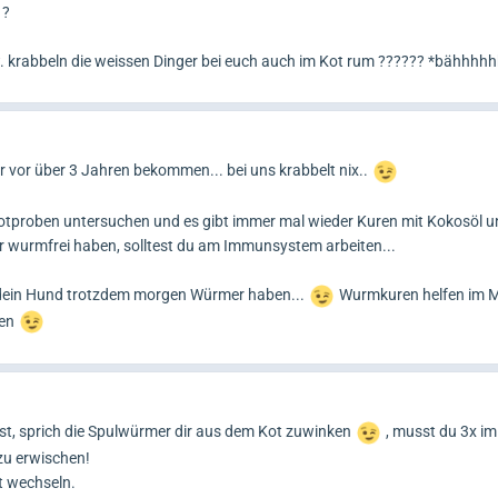
 ?
. krabbeln die weissen Dinger bei euch auch im Kot rum ?????? *bähhhh
 vor über 3 Jahren bekommen... bei uns krabbelt nix..
 Kotproben untersuchen und es gibt immer mal wieder Kuren mit Kokosöl 
er wurmfrei haben, solltest du am Immunsystem arbeiten...
dein Hund trotzdem morgen Würmer haben...
Wurmkuren helfen im 
zen
ast, sprich die Spulwürmer dir aus dem Kot zuwinken
, musst du 3x i
zu erwischen!
t wechseln.