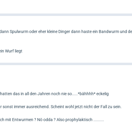
i dann Spulwurm oder eher kleine Dinger dann haste ein Bandwurm und de
n Wurf liegt
hatten das in all den Jahren noch nie so.....*bähhhh* eckelig
onst immer ausreichend. Scheint wohl jetzt nicht der Fall zu sein.
mit Entwurmen ? Nö odda ? Also prophylaktisch .........