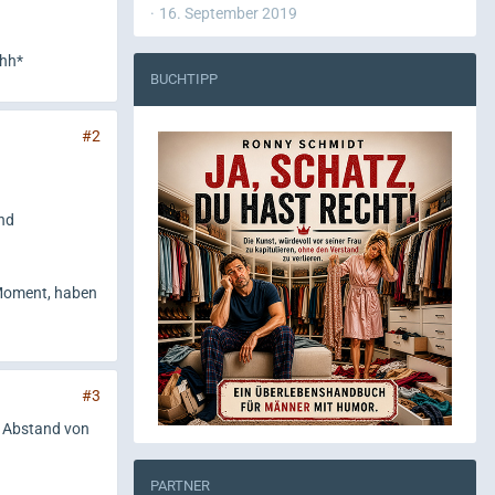
16. September 2019
hhh*
BUCHTIPP
#2
und
Moment, haben
#3
m Abstand von
PARTNER