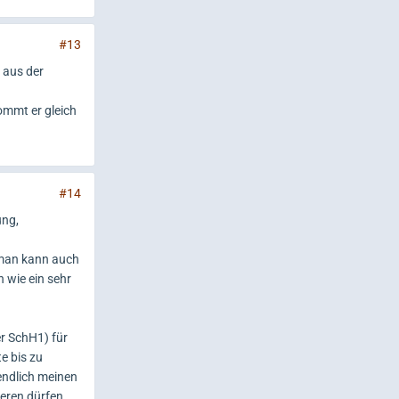
#13
n aus der
ommt er gleich
#14
ung,
.man kann auch
h wie ein sehr
r SchH1) für
te bis zu
endlich meinen
eren dürfen.