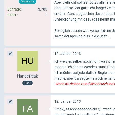
Moderator
Aber vielleicht solltest Du zu aller e
oder Fährte. Vor gar nicht langer Zei
Beiträge
3.785
erzählt. Ganz abgesehen davon dass S
Bilder
1
Unterordnung mit dazu (das nennt man
Bezüglich dessen was verschiedene U
sagte der Igel und biss in die Seife...
12. Januar 2013
Ich weiß es selber noch nicht was ich 
möchte ich den passenden Hund für di
Ich möchte aufjedenfall die Begleith
Hundefreak
mache, aber da sagte mir auch jemand
Gast
"
Wenn du deinen Hund als Schutzhund a
12. Januar 2013
Freak,,,sssoooooooooo ein Quatsch.Ich
mache auch Schutzdienst Ausbildung.Fa