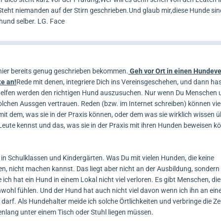
eht niemanden auf der Stirn geschrieben.Und glaub mir,diese Hunde sin
thund selber. LG. Face
hier bereits genug geschrieben bekommen.
Geh vor Ort in einen Hundev
te an!
Rede mit denen, integriere Dich ins Vereinsgeschehen, und dann ha
h helfen werden den richtigen Hund auszusuchen. Nur wenn Du Menschen 
lchen Aussgen vertrauen. Reden (bzw. im Internet schreiben) können vie
mit dem, was sie in der Praxis können, oder dem was sie wirklich wissen 
Leute kennst und das, was sie in der Praxis mit ihren Hunden beweisen kö
 Schulklassen und Kindergärten. Was Du mit vielen Hunden, die keine
, nicht machen kannst. Das liegt aber nicht an der Ausbildung, sondern
ch hat ein Hund in einem Lokal nicht viel verloren. Es gibt Menschen, die 
ohl fühlen. Und der Hund hat auch nicht viel davon wenn ich ihn an ein
arf. Als Hundehalter meide ich solche Örtlichkeiten und verbringe die Ze
denlang unter einem Tisch oder Stuhl liegen müssen.