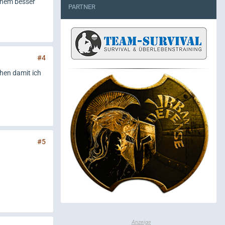
inem besser
PARTNER
#4
hen damit ich
#5