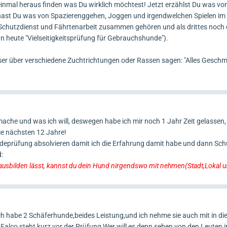
rst einmal heraus finden was Du wirklich möchtest! Jetzt erzählst Du was v
t hast Du was von Spazierenggehen, Joggen und irgendwelchen Spielen im
chutzdienst und Fährtenarbeit zusammen gehören und als drittes noch 
 heute "Vielseitigkeitsprüfung für Gebrauchshunde").
ser über verschiedene Zuchtrichtungen oder Rassen sagen: "Alles Gesch
mache und was ich will, deswegen habe ich mir noch 1 Jahr Zeit gelassen, 
e nächsten 12 Jahre!
undeprüfung absolvieren damit ich die Erfahrung damit habe und dann Sch
:
usbilden lässt, kannst du dein Hund nirgendswo mit nehmen(Stadt,Lokal 
 habe 2 Schäferhunde,beides Leistung,und ich nehme sie auch mit in die
lco steht kurz vor der Prüfung,Wer will es denn sehen von den Leuten i