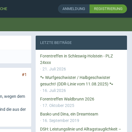
CHE
ANMELDUNG
REGISTRIERUNG
LETZTE BEITRÄGE
Forentreffen in Schleswig-Holstein - PLZ
24xxx
21. Juli 2026
#1
🐾 Wurfgeschwister / Halbgeschwister
gesucht! (DDR-Linie vom 11.08.2025) 🐾
16. Juli 2026
gen, wegen dem
Forentreffen Waldbrunn 2026
17. Oktober 2025
nd die aus der
Basko und Dina, ein Dreamteam
16. September 2019
DSH: Leistungslinie und Alltagstauglichkeit –