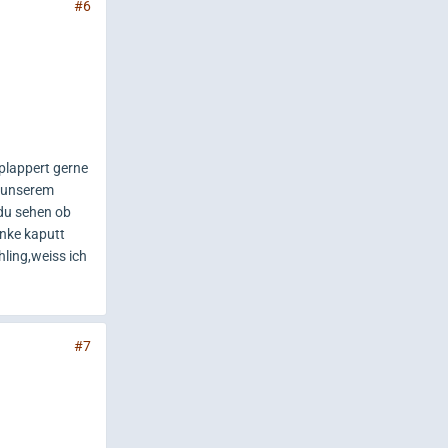
#6
plappert gerne
n unserem
du sehen ob
enke kaputt
ling,weiss ich
#7