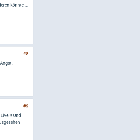
eren könnte ...
#8
 Angst.
#9
Live!!! Und
 ausgesehen