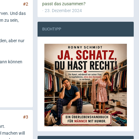
passt das zusammen?
#2
23. Dezember 2024
rven. Und das
n zu sein,
BUCHTIPP
den, aber nur
 dann können
#3
rt.
l machen will