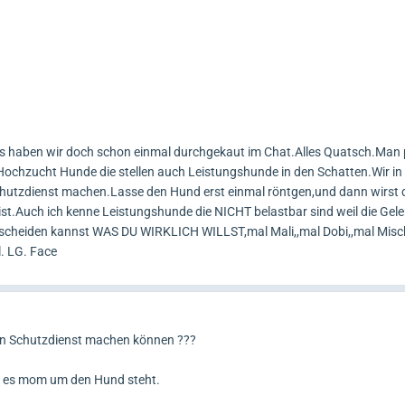
as haben wir doch schon einmal durchgekaut im Chat.Alles Quatsch.Man 
Hochzucht Hunde die stellen auch Leistungshunde in den Schatten.Wir i
chutzdienst machen.Lasse den Hund erst einmal röntgen,und dann wirst 
st.Auch ich kenne Leistungshunde die NICHT belastbar sind weil die Gel
ntscheiden kannst WAS DU WIRKLICH WILLST,mal Mali,,mal Dobi,,mal Misch
. LG. Face
nen Schutzdienst machen können ???
e es mom um den Hund steht.