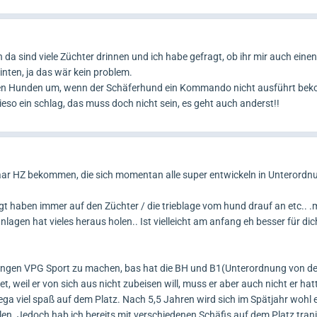
 da sind viele Züchter drinnen und ich habe gefragt, ob ihr mir auch eine
nten, ja das wär kein problem.
 den Hunden um, wenn der Schäferhund ein Kommando nicht ausführt bek
ieso ein schlag, das muss doch nicht sein, es geht auch anderst!!
Paar HZ bekommen, die sich momentan alle super entwickeln in Unterordn
t haben immer auf den Züchter / die trieblage vom hund drauf an etc.. 
nlagen hat vieles heraus holen.. Ist vielleicht am anfang eh besser für dic
angen VPG Sport zu machen, bas hat die BH und B1(Unterordnung von de
et, weil er von sich aus nicht zubeisen will, muss er aber auch nicht er hat
a viel spaß auf dem Platz. Nach 5,5 Jahren wird sich im Spätjahr wohl 
n. Jedoch hab ich bereits mit verschiedenen Schäfis auf dem Platz trani