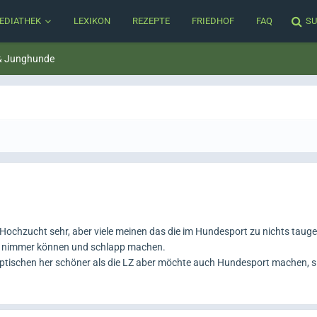
EDIATHEK
LEXIKON
REZEPTE
FRIEDHOF
FAQ
SU
& Junghunde
 Hochzucht sehr, aber viele meinen das die im Hundesport zu nichts tau
d nimmer können und schlapp machen.
optischen her schöner als die LZ aber möchte auch Hundesport machen, si