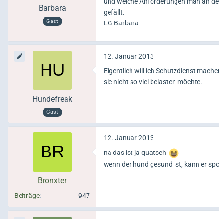
und welche Anforderungen man an den 
Barbara
gefällt.
Gast
LG Barbara
12. Januar 2013
Eigentlich will ich Schutzdienst mac
sie nicht so viel belasten möchte.
Hundefreak
Gast
12. Januar 2013
na das ist ja quatsch
wenn der hund gesund ist, kann er sp
Bronxter
Beiträge
947