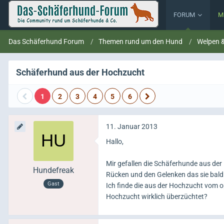
FORUM
M
Das Schäferhund Forum
Themen rund um den Hund
Welpen 
Schäferhund aus der Hochzucht
1
2
3
4
5
6
11. Januar 2013
Hallo,
Mir gefallen die Schäferhunde aus der
Hundefreak
Rücken und den Gelenken das sie bal
Gast
Ich finde die aus der Hochzucht vom 
Hochzucht wirklich überzüchtet?