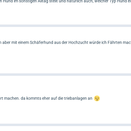
Hund im sonstigen Alltag stellt und natürlich auch, welcher Typ Hund e
hen aber mit einem Schäferhund aus der Hochzucht würde ich Fährten mac
ort machen. da kommts eher auf die triebanlagen an