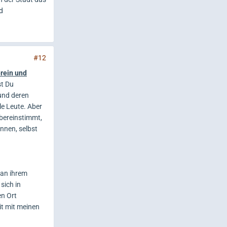
d
#12
erein und
st Du
und deren
le Leute. Aber
übereinstimmt,
nnen, selbst
 an ihrem
sich in
en Ort
it mit meinen