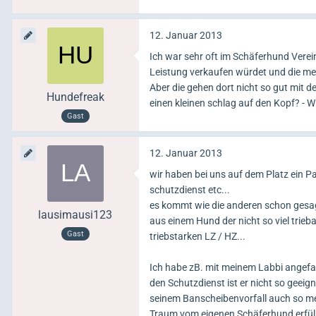
12. Januar 2013
Ich war sehr oft im Schäferhund Verein
Leistung verkaufen würdet und die mei
Aber die gehen dort nicht so gut mit
Hundefreak
einen kleinen schlag auf den Kopf? - W
Gast
12. Januar 2013
wir haben bei uns auf dem Platz ein 
schutzdienst etc...
es kommt wie die anderen schon gesag
lausimausi123
aus einem Hund der nicht so viel trieba
Gast
triebstarken LZ / HZ...
Ich habe zB. mit meinem Labbi angef
den Schutzdienst ist er nicht so geeign
seinem Banscheibenvorfall auch so meg
Traum vom eigenen Schäferhund erfülle