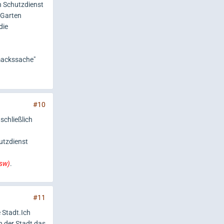
on Schutzdienst
 Garten
die
mackssache"
#10
schließlich
utzdienst
usw)
.
#11
 Stadt.Ich
n der Stadt das