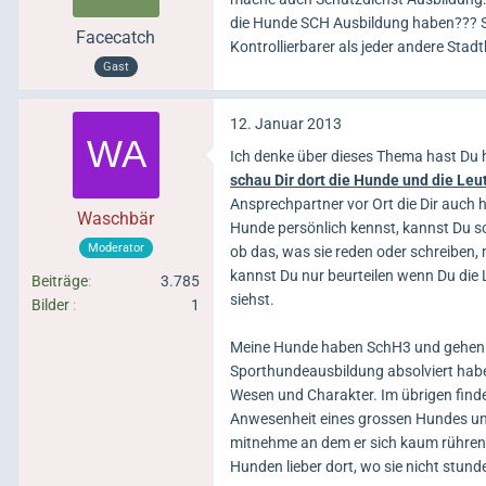
die Hunde SCH Ausbildung haben??? St
Facecatch
Kontrollierbarer als jeder andere Stad
Gast
12. Januar 2013
Ich denke über dieses Thema hast Du 
schau Dir dort die Hunde und die Leu
Ansprechpartner vor Ort die Dir auc
Waschbär
Hunde persönlich kennst, kannst Du so
Moderator
ob das, was sie reden oder schreiben, 
kannst Du nur beurteilen wenn Du die 
Beiträge
3.785
siehst.
Bilder
1
Meine Hunde haben SchH3 und gehen in
Sporthundeausbildung absolviert haben
Wesen und Charakter. Im übrigen finde i
Anwesenheit eines grossen Hundes unw
mitnehme an dem er sich kaum rühren d
Hunden lieber dort, wo sie nicht stun