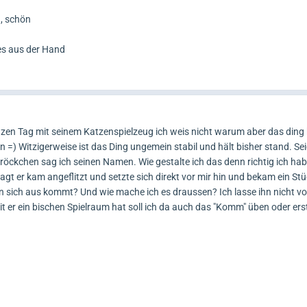
 , schön
les aus der Hand
ganzen Tag mit seinem Katzenspielzeug ich weis nicht warum aber das ding
=) Witzigerweise ist das Ding ungemein stabil und hält bisher stand. Sei
bröckchen sag ich seinen Namen. Wie gestalte ich das denn richtig ich hab
 er kam angeflitzt und setzte sich direkt vor mir hin und bekam ein Stü
n sich aus kommt? Und wie mache ich es draussen? Ich lasse ihn nicht von
t er ein bischen Spielraum hat soll ich da auch das "Komm" üben oder ers