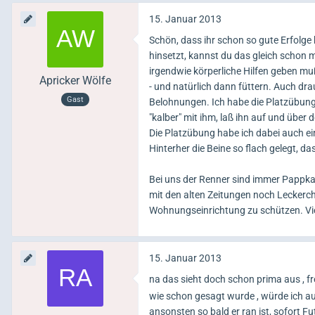
15. Januar 2013
Schön, dass ihr schon so gute Erfolge 
hinsetzt, kannst du das gleich schon m
irgendwie körperliche Hilfen geben m
Apricker Wölfe
- und natürlich dann füttern. Auch dr
Gast
Belohnungen. Ich habe die Platzübung
"kalber" mit ihm, laß ihn auf und über
Die Platzübung habe ich dabei auch e
Hinterher die Beine so flach gelegt, da
Bei uns der Renner sind immer Pappkar
mit den alten Zeitungen noch Leckerche
Wohnungseinrichtung zu schützen. Vie
15. Januar 2013
na das sieht doch schon prima aus , f
wie schon gesagt wurde , würde ich au
ansonsten so bald er ran ist, sofort Fu