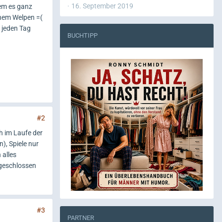
16. September 2019
dem es ganz
inem Welpen =(
n jeden Tag
BUCHTIPP
#2
h im Laufe der
n), Spiele nur
 alles
ufgeschlossen
#3
PARTNER