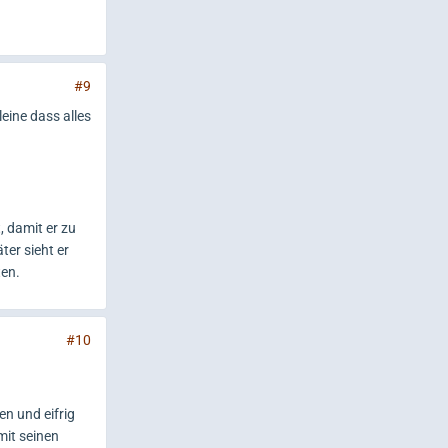
#9
eine dass alles
, damit er zu
ter sieht er
ten.
#10
en und eifrig
mit seinen