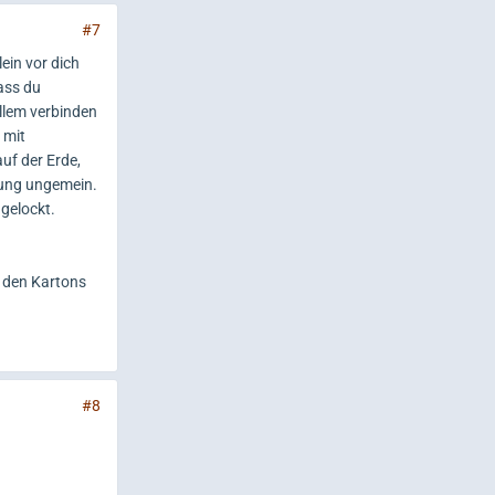
#7
ein vor dich
dass du
llem verbinden
 mit
uf der Erde,
ndung ungemein.
gelockt.
n den Kartons
#8