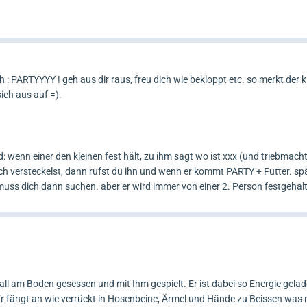
: PARTYYYY ! geh aus dir raus, freu dich wie bekloppt etc. so merkt der kl
sich aus auf =).
wenn einer den kleinen fest hält, zu ihm sagt wo ist xxx (und triebmacht
ich versteckelst, dann rufst du ihn und wenn er kommt PARTY + Futter. spä
uss dich dann suchen. aber er wird immer von einer 2. Person festgehal
ll am Boden gesessen und mit Ihm gespielt. Er ist dabei so Energie gelad
 Er fängt an wie verrückt in Hosenbeine, Ärmel und Hände zu Beissen was 