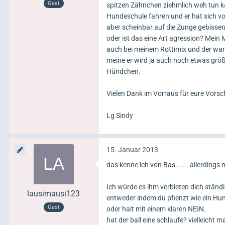
Gast
spitzen Zähnchen ziehmlich weh tun k
Hundeschule fahren und er hat sich voll
aber scheinbar auf die Zunge gebissen
oder ist das eine Art agression? Mein 
auch bei meinem Rottimix und der war
meine er wird ja auch noch etwas grö
Hündchen.
Vielen Dank im Vorraus für eure Vorsc
Lg Sindy
15. Januar 2013
das kenne ich von Bas... . - allerdings 
Ich würde es ihm verbieten dich ständig
lausimausi123
entweder indem du pfienzt wie ein Hund,
Gast
oder halt mit einem klaren NEIN.
hat der ball eine schlaufe? vielleicht 