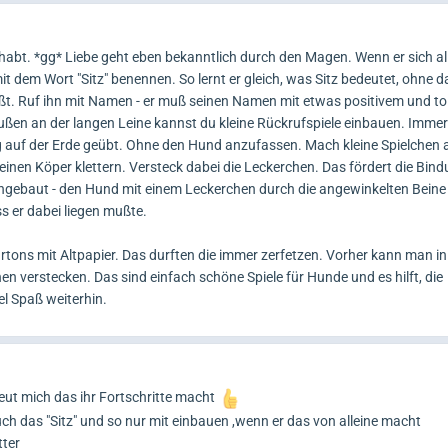
habt. *gg* Liebe geht eben bekanntlich durch den Magen. Wenn er sich all
it dem Wort "Sitz" benennen. So lernt er gleich, was Sitz bedeutet, ohne 
ußt. Ruf ihn mit Namen - er muß seinen Namen mit etwas positivem und to
außen an der langen Leine kannst du kleine Rückrufspiele einbauen. Immer
 auf der Erde geübt. Ohne den Hund anzufassen. Mach kleine Spielchen a
 deinen Köper klettern. Versteck dabei die Leckerchen. Das fördert die Bi
ingebaut - den Hund mit einem Leckerchen durch die angewinkelten Beine 
ss er dabei liegen mußte.
tons mit Altpapier. Das durften die immer zerfetzen. Vorher kann man i
n verstecken. Das sind einfach schöne Spiele für Hunde und es hilft, die
l Spaß weiterhin.
reut mich das ihr Fortschritte macht
ch das "Sitz" und so nur mit einbauen ,wenn er das von alleine macht
tter