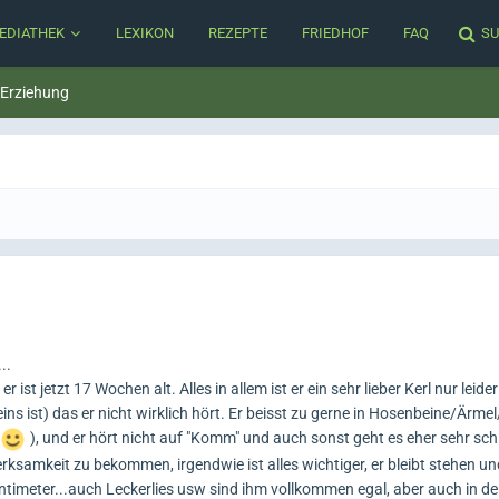
EDIATHEK
LEXIKON
REZEPTE
FRIEDHOF
FAQ
SU
 Erziehung
..
 ist jetzt 17 Wochen alt. Alles in allem ist er ein sehr lieber Kerl nur leid
ns ist) das er nicht wirklich hört. Er beisst zu gerne in Hosenbeine/Ärm
), und er hört nicht auf "Komm" und auch sonst geht es eher sehr sc
erksamkeit zu bekommen, irgendwie ist alles wichtiger, er bleibt stehen 
entimeter...auch Leckerlies usw sind ihm vollkommen egal, aber auch in 