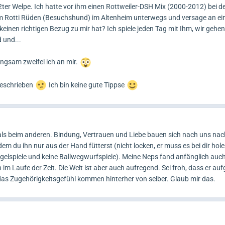
 2ter Welpe. Ich hatte vor ihm einen Rottweiler-DSH Mix (2000-2012) bei 
nem Rotti Rüden (Besuchshund) im Altenheim unterwegs und versage an e
einen richtigen Bezug zu mir hat? Ich spiele jeden Tag mit Ihm, wir gehe
 und...
langsam zweifel ich an mir.
 geschrieben
Ich bin keine gute Tippse
als beim anderen. Bindung, Vertrauen und Liebe bauen sich nach uns nac
ndem du ihn nur aus der Hand fütterst (nicht locken, er muss es bei dir hole
elspiele und keine Ballwegwurfspiele). Meine Neps fand anfänglich auch
h im Laufe der Zeit. Die Welt ist aber auch aufregend. Sei froh, dass er a
d das Zugehörigkeitsgefühl kommen hinterher von selber. Glaub mir das.