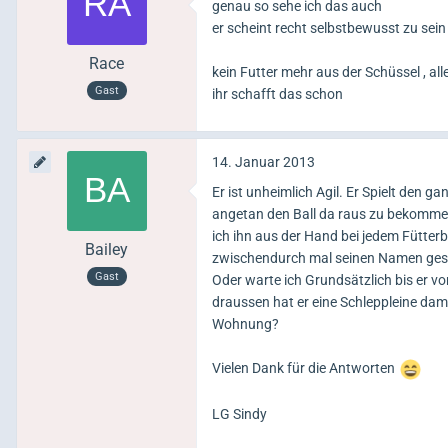
genau so sehe ich das auch
er scheint recht selbstbewusst zu sein
Race
kein Futter mehr aus der Schüssel , al
Gast
ihr schafft das schon
14. Januar 2013
Er ist unheimlich Agil. Er Spielt den 
angetan den Ball da raus zu bekommen 
ich ihn aus der Hand bei jedem Fütter
Bailey
zwischendurch mal seinen Namen gesagt
Gast
Oder warte ich Grundsätzlich bis er vo
draussen hat er eine Schleppleine dami
Wohnung?
Vielen Dank für die Antworten
LG Sindy