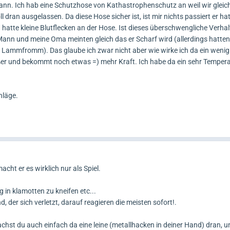
ann. Ich hab eine Schutzhose von Kathastrophenschutz an weil wir gleic
 dran ausgelassen. Da diese Hose sicher ist, ist mir nichts passiert er hat
 hatte kleine Blutflecken an der Hose. Ist dieses überschwengliche Verha
Mann und meine Oma meinten gleich das er Scharf wird (allerdings hatten 
 Lammfromm). Das glaube ich zwar nicht aber wie wirke ich da ein weni
ßer und bekommt noch etwas =) mehr Kraft. Ich habe da ein sehr Temper
hläge.
macht er es wirklich nur als Spiel.
 in klamotten zu kneifen etc...
 der sich verletzt, darauf reagieren die meisten sofort!.
machst du auch einfach da eine leine (metallhacken in deiner Hand) dran, u