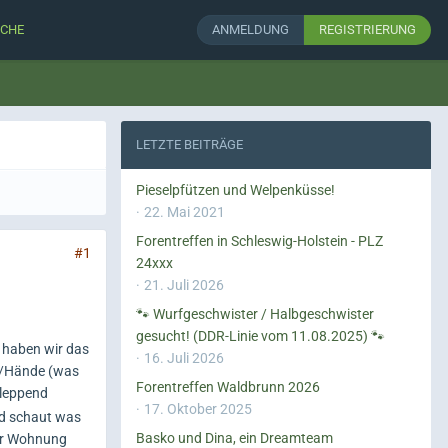
CHE
ANMELDUNG
REGISTRIERUNG
LETZTE BEITRÄGE
Pieselpfützen und Welpenküsse!
22. Mai 2021
Forentreffen in Schleswig-Holstein - PLZ
#1
24xxx
21. Juli 2026
🐾 Wurfgeschwister / Halbgeschwister
gesucht! (DDR-Linie vom 11.08.2025) 🐾
er haben wir das
16. Juli 2026
el/Hände (was
Forentreffen Waldbrunn 2026
hleppend
17. Oktober 2025
und schaut was
Basko und Dina, ein Dreamteam
der Wohnung