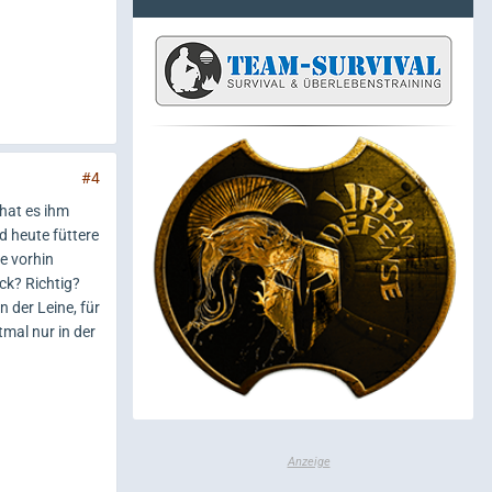
#4
 hat es ihm
d heute füttere
e vorhin
ck? Richtig?
 der Leine, für
tmal nur in der