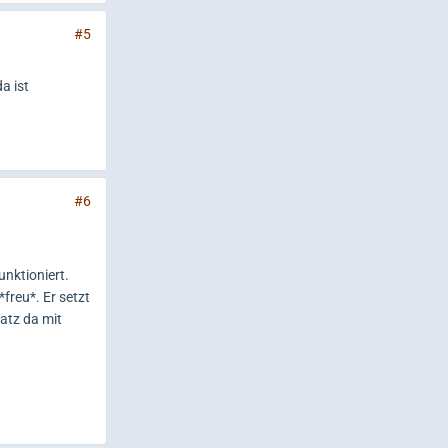
#5
a ist
#6
nktioniert.
freu*. Er setzt
latz da mit