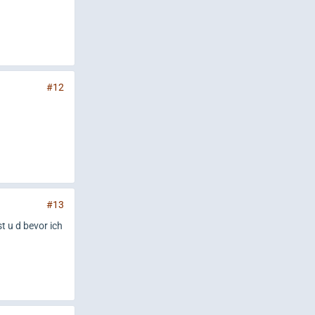
#12
#13
st u d bevor ich