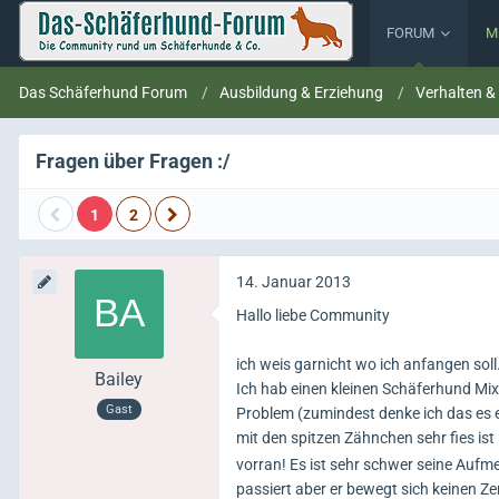
FORUM
M
Das Schäferhund Forum
Ausbildung & Erziehung
Verhalten &
Fragen über Fragen :/
1
2
14. Januar 2013
Hallo liebe Community
ich weis garnicht wo ich anfangen soll.
Bailey
Ich hab einen kleinen Schäferhund Mix er
Gast
Problem (zumindest denke ich das es ei
mit den spitzen Zähnchen sehr fies ist
vorran! Es ist sehr schwer seine Aufm
passiert aber er bewegt sich keinen Z