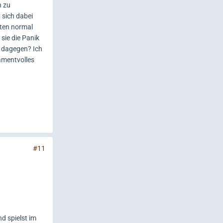
h zu
 sich dabei
lten normal
sie die Panik
g dagegen? Ich
amentvolles
#11
nd spielst im