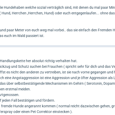
, die Hundehaben welche sozial verträglich sind, mit denen du mal paar Min
 ( Hund, Herrchen ,Herrchen, Hund) oder euch entgegenlaufen... ohne da
n Hund paar Meter von euch weg mal vorbei.. das sie einfach den Fremden 
s euch im Wald passiert ist.
 Handlungskette her absolut richtig verhalten hat.
ückzug und Schutz suchen bei Frauchen ( spricht sehr für dich und das Ve
affst es nicht den anderen zu vertreiben, ist sie nach vorne gegangen und 
auch eine Angstaggression ist eine Aggression und je öfter Aggression al
 das über selbstbestätigende Mechanismen im Gehirn ( Serotonin, Dopamin
nen erstmal meiden.
Artgenossen.
 jeden Fall bestätigen und fördern.
wenn fremde Hunde angerannt kommen ( normal reicht dazwischen gehen, g
erspray oder einen Pet Correktor einstecken ).