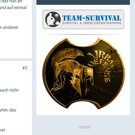
ag das nun an
Hund auf einmal
den anderen
#2
auch nicht
afen; das
hat.