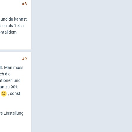
#8
g,und du kannst
ch als "fels in
rontal dem
#9
elt. Man muss
ch die
ationen und
nun zu 90%
, sonst
e Einstellung