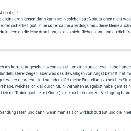
 richtig !!
ie leine dran lassen.dann kann sie in solchen streß situationen nicht we
,der sicherheit gibt,ist ne super sache.allerdings muß deine kleine auch di
u in dem du die leine dran hast,sie also nicht fliehen kann,und du dich f
uch als korrekt angesehen, wenn es sich um einen unsicheren Hund hand
 Hundeflüsterer zeigen, aber was das Bewältigen von Angst betrifft, hat mi
ges weiter gebracht. Und nachdem ICH meine Einstellung zu solchen Situ
 habe, welches ich klar durch MEIN Verhalten ausgelöst habe, geht es 
i ich die Trainingsobjekte (Kinder) leider nicht immer zur Verfügung habe
endung raten und dann, wenn man es sich wirklich zutraut und die inner