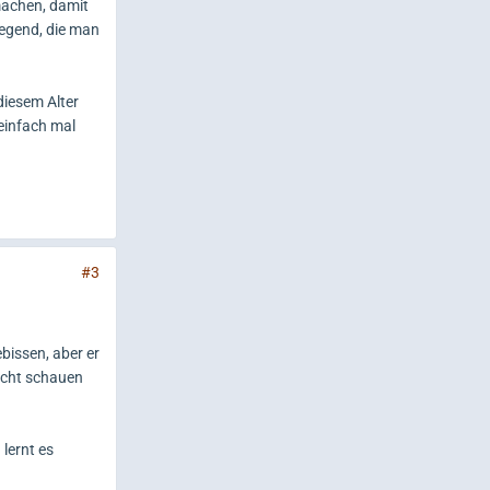
machen, damit
 Gegend, die man
diesem Alter
einfach mal
#3
bissen, aber er
icht schauen
 lernt es