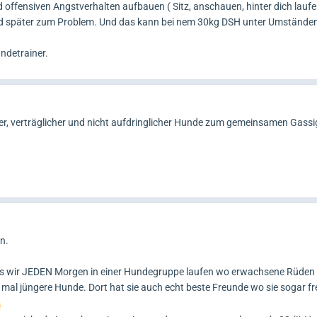
d offensiven Angstverhalten aufbauen ( Sitz, anschauen, hinter dich laufe
 wird später zum Problem. Und das kann bei nem 30kg DSH unter Umstände
undetrainer.
oßer, verträglicher und nicht aufdringlicher Hunde zum gemeinsamen Gass
n.
n das wir JEDEN Morgen in einer Hundegruppe laufen wo erwachsene Rüden
mal jüngere Hunde. Dort hat sie auch echt beste Freunde wo sie sogar fr