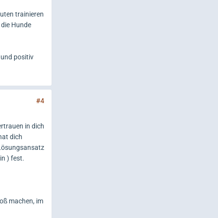
uten trainieren
s die Hunde
Hund positiv
#4
rtrauen in dich
hat dich
s Lösungsansatz
 ) fest.
roß machen, im