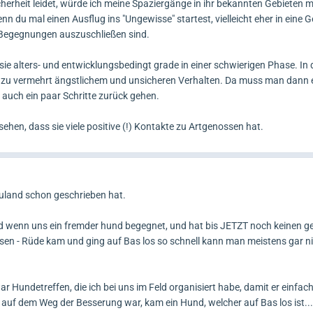
cherheit leidet, würde ich meine Spaziergänge in ihr bekannten Gebieten 
enn du mal einen Ausflug ins "Ungewisse" startest, vielleicht eher in eine
 Begegnungen auszuschließen sind.
 sie alters- und entwicklungsbedingt grade in einer schwierigen Phase. In 
 zu vermehrt ängstlichem und unsicheren Verhalten. Da muss man dann 
auch ein paar Schritte zurück gehen.
hen, dass sie viele positive (!) Kontakte zu Artgenossen hat.
uland schon geschrieben hat.
blöd wenn uns ein fremder hund begegnet, und hat bis JETZT noch keinen ge
ssen - Rüde kam und ging auf Bas los so schnell kann man meistens gar n
 Hundetreffen, die ich bei uns im Feld organisiert habe, damit er einfach
er auf dem Weg der Besserung war, kam ein Hund, welcher auf Bas los ist...