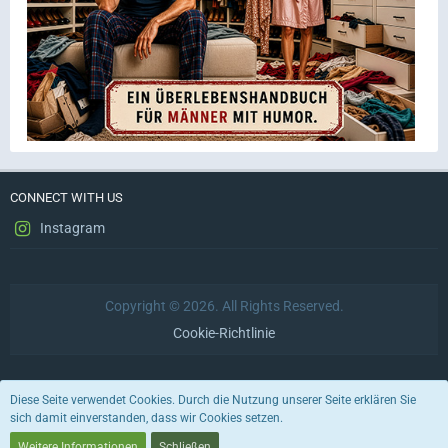
CONNECT WITH US
Instagram
Copyright © 2026. All Rights Reserved.
Cookie-Richtlinie
Datenschutzerklärung
Impressum
Nutzungsbedingungen
Diese Seite verwendet Cookies. Durch die Nutzung unserer Seite erklären Sie
sich damit einverstanden, dass wir Cookies setzen.
Stil von:
ForoStyle
Weitere Informationen
Schließen