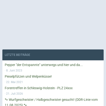
LETZTE BEITRÄGE
Pepper "der Entspannte" unterwegs und hier und da...
8. Juni 2023
Pieselpfützen und Welpenküsse!
22. Mai 2021
Forentreffen in Schleswig-Holstein - PLZ 24xxx
21. Juli 2026
🐾 Wurfgeschwister / Halbgeschwister gesucht! (DDR-Linie vom
11.08.2025) 🐾