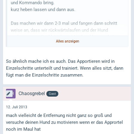
und Kommando bring.
kurz heben lassen und dann aus.
Das machen wir dann 2-3 mal und fangen dann schritt
weise an, dass wir rückwärtslaufen und der Hund
mitkommen soll inkl. Holz im Mund und beim anhalten
Alles anzeigen
vorsitz, und aus..
und immer so weiter. wenn Sie dass dann kann, dann
So ähnlich mache ich es auch. Das Apportieren wird in
wird geschmissen, und beim herkommen rennen wir paar
Einzelschritte unterteilt und trainiert. Wenn alles sitzt, dann
meter rückwärts und lassen dann den Hund vor sitzen.
fügt man die Einzelschritte zusammen.
Natürlich wird immer gut belohnt
Chaosgrebel
Gast
12. Juli 2013
mach vielleicht de Entfernung nicht ganz so groß und
versuche deinen Hund zu motivieren wenn er das Apprortel
noch im Maul hat