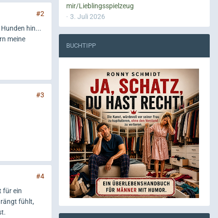
mir/Lieblingsspielzeug
#2
3. Juli 2026
 Hunden hin...
ern meine
BUCHTIPP
#3
#4
 für ein
rängt fühlt,
t.