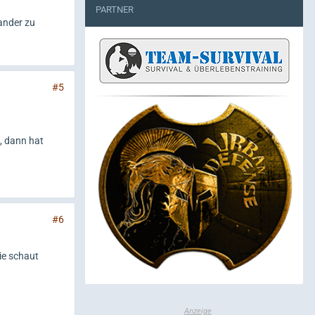
PARTNER
ander zu
#5
, dann hat
#6
ie schaut