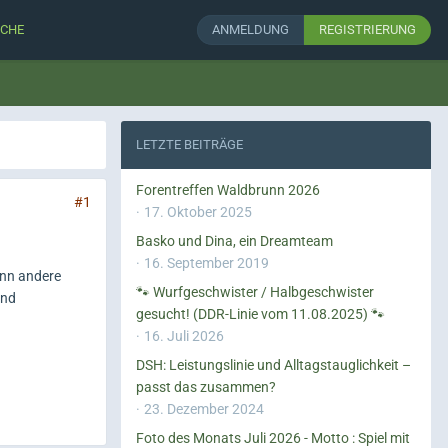
CHE
ANMELDUNG
REGISTRIERUNG
LETZTE BEITRÄGE
Forentreffen Waldbrunn 2026
#1
17. Oktober 2025
Basko und Dina, ein Dreamteam
16. September 2019
enn andere
🐾 Wurfgeschwister / Halbgeschwister
und
gesucht! (DDR-Linie vom 11.08.2025) 🐾
16. Juli 2026
DSH: Leistungslinie und Alltagstauglichkeit –
passt das zusammen?
23. Dezember 2024
Foto des Monats Juli 2026 - Motto : Spiel mit