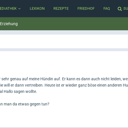
EDIATHEK
LEXIKON
REZEPTE
FRIEDHOF
FAQ
SU
 Erziehung
 sehr genau auf meine Hündin auf. Er kann es dann auch nicht leiden, w
will er dann vertreiben. Heute ist er wieder ganz böse einen anderen H
l Hallo sagen wollte.
nn man da etwas gegen tun?