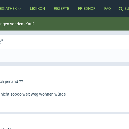
EDIATHEK
LEXIKON
REZEPTE
FRIEDHOF
FAQ
SU
ungen vor dem Kauf
e"
auch jemand ??
h nicht soooo weit weg wohnen würde