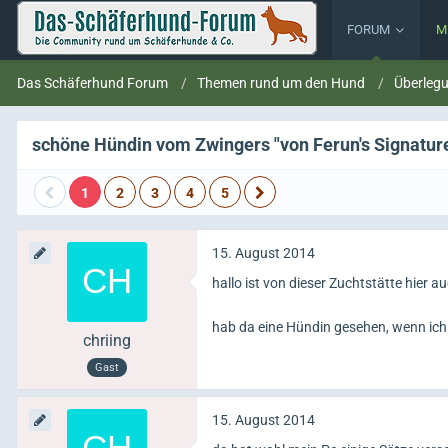
FORUM
M
Das Schäferhund Forum
Themen rund um den Hund
Überleg
schöne Hündin vom Zwingers "von Ferun's Signatur
1
2
3
4
5
15. August 2014
hallo ist von dieser Zuchtstätte hier 
hab da eine Hündin gesehen, wenn ic
chriing
Gast
15. August 2014