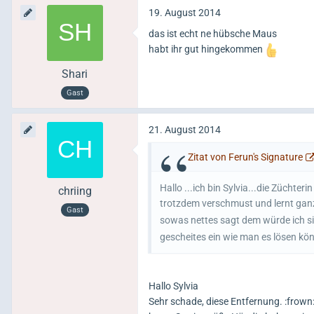
19. August 2014
das ist echt ne hübsche Maus
habt ihr gut hingekommen
Shari
Gast
21. August 2014
Zitat von Ferun's Signature
Hallo ...ich bin Sylvia...die Züchteri
chriing
trotzdem verschmust und lernt ganz f
Gast
sowas nettes sagt dem würde ich s
gescheites ein wie man es lösen könn
Hallo Sylvia
Sehr schade, diese Entfernung. :frown