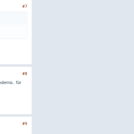
#7
#8
dernis.. für
#9