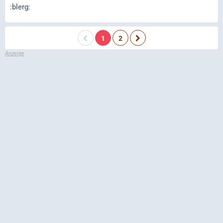
:blerg:
1
2