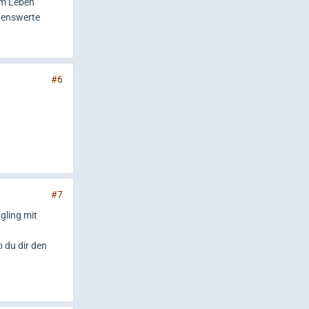
em Leben
nnenswerte
#6
#7
gling mit
 du dir den