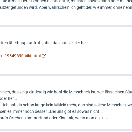
ld. Die armen Tieren können nichts dafür, müssten sowas dann aber mit d
sitzer gefunden wird. Aber wahrscheinlich geht der, wie immer, ohne ne
iten überhaupt aufruft, aber das hat sie hier her:
en-19849696.bild.html
esen, das zeigt eindeutig wie hohl die Menschheit ist, wer lässt einen Säu
der her...
..Ich hab da schon lange kein Mitleid mehr, das sind solche Menschen, wo
sen es immer noch besser...Bei uns gibt es sowas nicht...
 aufs Örtchen kommt Hund oder Kind mit, wenn man allein ist...