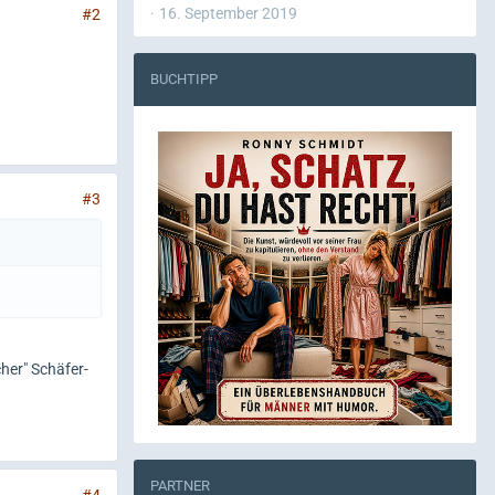
16. September 2019
#2
BUCHTIPP
#3
her" Schäfer-
PARTNER
#4