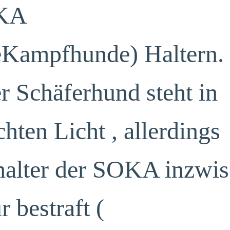
OKA
eKampfhunde) Haltern.
r Schäferhund steht in
hten Licht , allerdings
halter der SOKA inzwi
r bestraft (