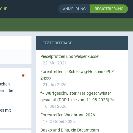
CHE
ANMELDUNG
REGISTRIERUNG
LETZTE BEITRÄGE
Pieselpfützen und Welpenküsse!
22. Mai 2021
Forentreffen in Schleswig-Holstein - PLZ
#1
24xxx
nschen
21. Juli 2026
am. Die
🐾 Wurfgeschwister / Halbgeschwister
gesucht! (DDR-Linie vom 11.08.2025) 🐾
16. Juli 2026
es mit
Forentreffen Waldbrunn 2026
17. Oktober 2025
Basko und Dina, ein Dreamteam