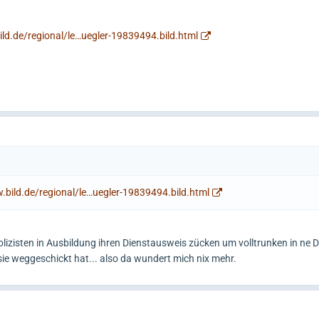
ild.de/regional/le…uegler-19839494.bild.html
.bild.de/regional/le…uegler-19839494.bild.html
lizisten in Ausbildung ihren Dienstausweis zücken um volltrunken in ne D
ie weggeschickt hat... also da wundert mich nix mehr.