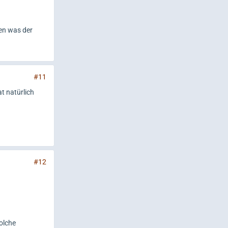
en was der
#11
t natürlich
#12
olche