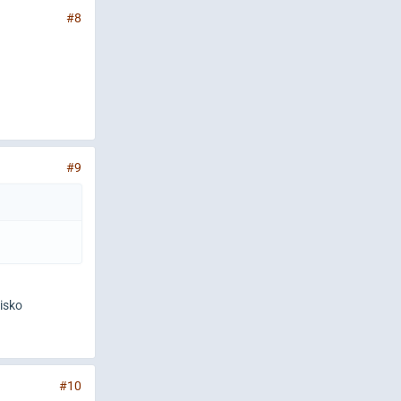
#8
#9
isko
#10