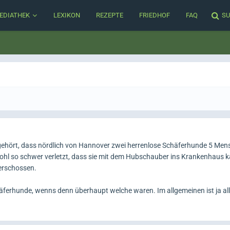
EDIATHEK
LEXIKON
REZEPTE
FRIEDHOF
FAQ
SU
gehört, dass nördlich von Hannover zwei herrenlose Schäferhunde 5 Me
ohl so schwer verletzt, dass sie mit dem Hubschauber ins Krankenhaus k
erschossen.
äferhunde, wenns denn überhaupt welche waren. Im allgemeinen ist ja all