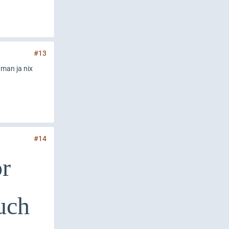
#13
 man ja nix
#14
or
uch