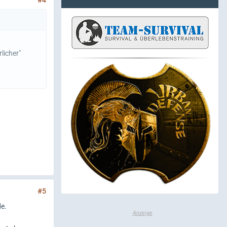
licher"
#5
de.