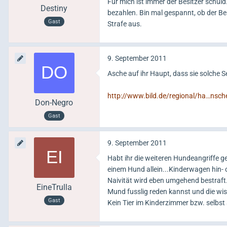
Für mich ist immer der Besitzer schu
Destiny
bezahlen. Bin mal gespannt, ob der Be
Gast
Strafe aus.
9. September 2011
Asche auf ihr Haupt, dass sie solche Se
http://www.bild.de/regional/ha…nsch
Don-Negro
Gast
9. September 2011
Habt ihr die weiteren Hundeangriffe gel
einem Hund allein...Kinderwagen hin- o
Naivität wird eben umgehend bestraft.
EineTrulla
Mund fusslig reden kannst und die wis
Gast
Kein Tier im Kinderzimmer bzw. selbst