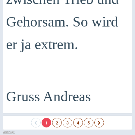
Gehorsam. So wird
er ja extrem.
Gruss Andreas
1
2
3
4
5