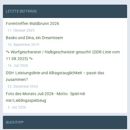
LETZTE BEITRÄGE
Forentreffen Waldbrunn 2026
17. Oktober 2025
Basko und Dina, ein Dreamteam
16. September 2019
🐾 Wurfgeschwister / Halbgeschwister gesucht! (DDR-Linie vom
11.08.2025) 🐾
16. Juli 2026
DSH: Leistungslinie und Alltagstauglichkeit – passt das
zusammen?
23. Dezember 2024
Foto des Monats Juli 2026 - Motto : Spiel mit
mir/Lieblingsspielzeug
3. Juli 2026
BUCHTIPP