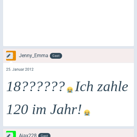
Jenny_Emma
Gast
25. Januar 2012
18??????
Ich zahle
120 im Jahr!
Ajax228
Gast