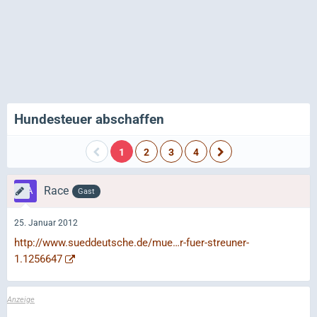
Hundesteuer abschaffen
1
2
3
4
Race
Gast
25. Januar 2012
http://www.sueddeutsche.de/mue…r-fuer-streuner-
1.1256647