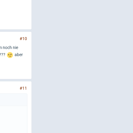
#10
m noch nie
t???
aber
#11