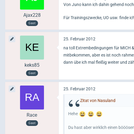
Von Juno kann ich dahin gehend noch n
Ajax228
Für Trainingszwecke, UO usw. finde ich
Gast
25. Februar 2012
na toll Extrembedingungen für MICH 
mitbekommen, aber es ist noch rahmen 
dann übe ich mal fleißig weiter und z
keks85
Gast
25. Februar 2012
Zitat von Nasuland
Hehe
Race
Gast
Du hast aber wirklich einen bööös