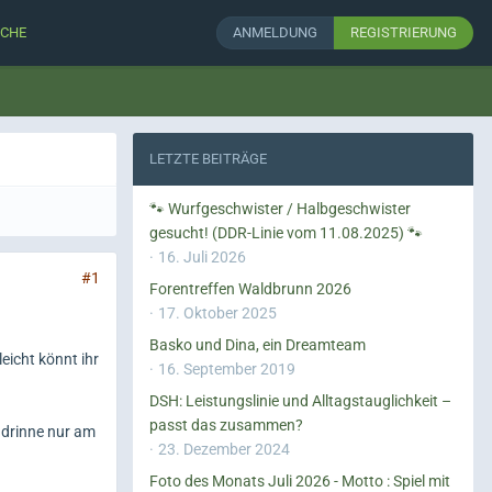
CHE
ANMELDUNG
REGISTRIERUNG
LETZTE BEITRÄGE
🐾 Wurfgeschwister / Halbgeschwister
gesucht! (DDR-Linie vom 11.08.2025) 🐾
16. Juli 2026
#1
Forentreffen Waldbrunn 2026
17. Oktober 2025
Basko und Dina, ein Dreamteam
eicht könnt ihr
16. September 2019
DSH: Leistungslinie und Alltagstauglichkeit –
passt das zusammen?
, drinne nur am
23. Dezember 2024
Foto des Monats Juli 2026 - Motto : Spiel mit