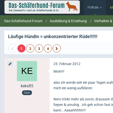
FORUM
M
Das Schäferhund Forum
Ausbildung & Erziehung
Verhalten &
Läufige Hündin = unkonzentrierter Rüde!!!!!!
1
2
3
4
25. Februar 2012
Moin!!!
also ich werde seit ein paar Tagen wahn
keks85
mich ein wenig aufklären:
Gast
Nero trinkt mehr als sonst, draussen d
fiepen & unruhig...ich geh schon fast 
kann...Aaaahhhhh!!!