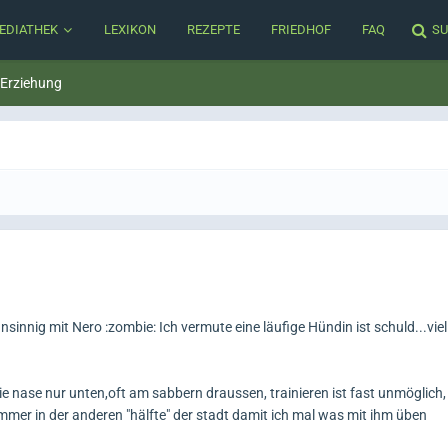
EDIATHEK
LEXIKON
REZEPTE
FRIEDHOF
FAQ
SU
 Erziehung
sinnig mit Nero :zombie: Ich vermute eine läufige Hündin ist schuld...viell
ie nase nur unten,oft am sabbern draussen, trainieren ist fast unmöglich
immer in der anderen "hälfte" der stadt damit ich mal was mit ihm üben