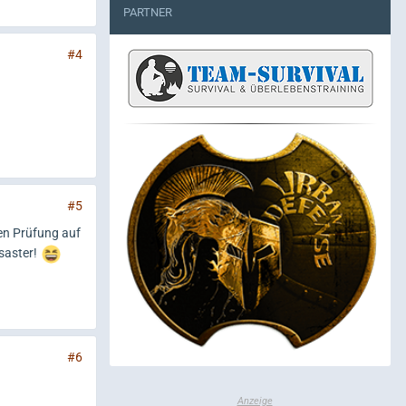
PARTNER
#4
#5
en Prüfung auf
saster!
#6