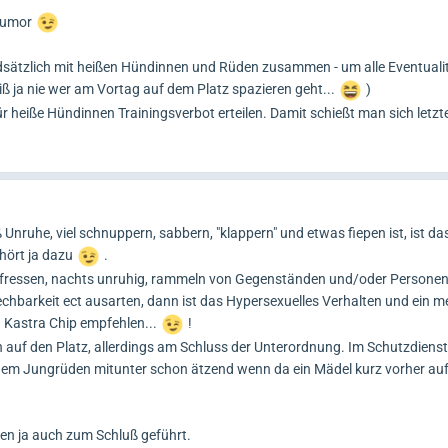
 Humor
dsätzlich mit heißen Hündinnen und Rüden zusammen - um alle Eventuali
 ja nie wer am Vortag auf dem Platz spazieren geht...
)
für heiße Hündinnen Trainingsverbot erteilen. Damit schießt man sich letzt
Unruhe, viel schnuppern, sabbern, "klappern" und etwas fiepen ist, ist d
ehört ja dazu
.
t fressen, nachts unruhig, rammeln von Gegenständen und/oder Personen,
chbarkeit ect ausarten, dann ist das Hypersexuelles Verhalten und ein 
 Kastra Chip empfehlen...
!
 auf den Platz, allerdings am Schluss der Unterordnung. Im Schutzdienst 
t einem Jungrüden mitunter schon ätzend wenn da ein Mädel kurz vorher au
en ja auch zum Schluß geführt.