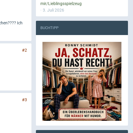
mir/Lieblingsspielzeug
3. Juli 2026
chen???? Ich
BUCHTIPP
#2
#3