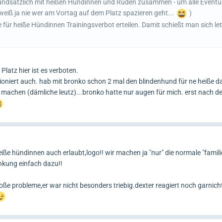
rundsätzlich mit heißen Hündinnen und Rüden zusammen - um alle Eventu
eiß ja nie wer am Vortag auf dem Platz spazieren geht...
)
ie für heiße Hündinnen Trainingsverbot erteilen. Damit schießt man sich let
Platz hier ist es verboten.
ktioniert auch. hab mit bronko schon 2 mal den blindenhund für ne heiße
er machen (dämliche leutz)...bronko hatte nur augen für mich. erst nach 
eiße hündinnen auch erlaubt,logo!! wir machen ja "nur" die normale "famil
nkung einfach dazu!!
roße probleme,er war nicht besonders triebig.dexter reagiert noch garnicht