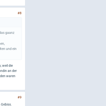
#8
 das gaanz
nen,
lten und ein
 weil die
ündin an der
eiden waren
#9
 Gebiss.