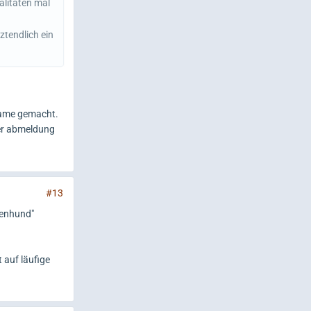
alitäten mal
ztendlich ein
 dame gemacht.
der abmeldung
#13
ienhund"
 auf läufige