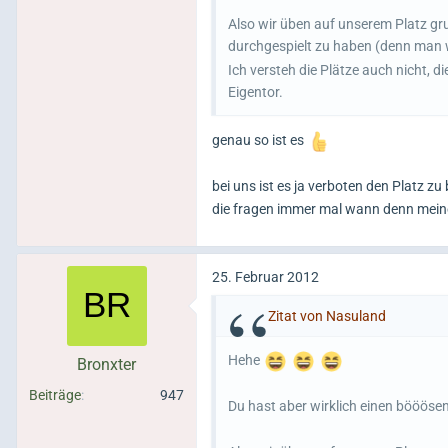
Also wir üben auf unserem Platz g
durchgespielt zu haben (denn man w
Ich versteh die Plätze auch nicht, d
Eigentor.
genau so ist es
bei uns ist es ja verboten den Platz z
die fragen immer mal wann denn meine 
25. Februar 2012
Zitat von Nasuland
Hehe
Bronxter
Beiträge
947
Du hast aber wirklich einen bööös