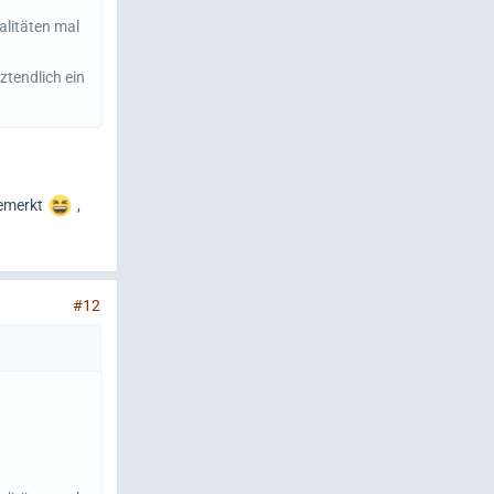
alitäten mal
ztendlich ein
bemerkt
,
#12