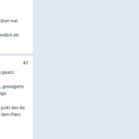
täten mal
endlich ein
#7
as gaanz
 gesteigerte
mega
juckt das die
f dem Platz