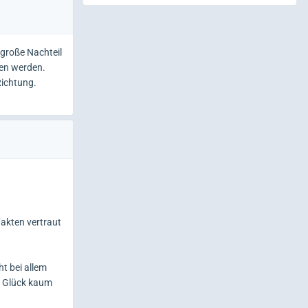
 große Nachteil
ten werden.
 Richtung.
Fakten vertraut
t bei allem
in Glück kaum