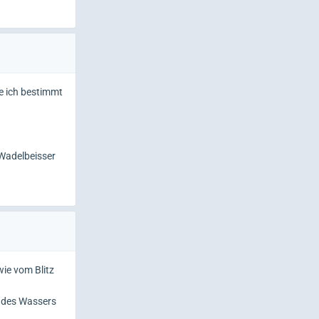
me ich bestimmt
 Wadelbeisser
ie vom Blitz
b des Wassers