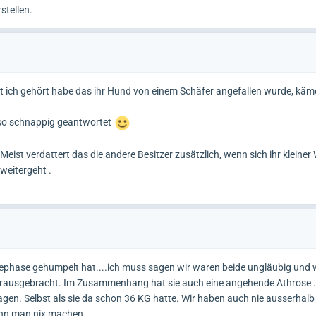
stellen.
 oft ich gehört habe das ihr Hund von einem Schäfer angefallen wurde, kä
auso schnappig geantwortet
 Meist verdattert das die andere Besitzer zusätzlich, wenn sich ihr kleiner
weitergeht .
hephase gehumpelt hat....ich muss sagen wir waren beide ungläubig und w
t rausgebracht. Im Zusammenhang hat sie auch eine angehende Athrose .
agen. Selbst als sie da schon 36 KG hatte. Wir haben auch nie ausserhal
kann man nix machen.