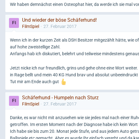
Wir haben demnächst einen Osteophat hier, da werde ich sie mal vor
Und wieder der böse Schäferhund!
FilmSpiel
27. Februar 2017
Wenn ich in der kurzen Zeit als DSH Besitzer mitgezählt hätte, wie
auf hohe zweistellige Zahl.
Anfangs hab ich diskutiert, belehrt und teilweise mindestens gen
Jetzt nicke ich nur freundlich, grins und gehe ohne eine Wort weiter.
in Rage bellt und mein 40 KG Hund brav und absolut unbeeindruckt 
Tut mir am Ende auch gut
Schäferhund - Humpeln nach Sturz
FilmSpiel
27. Februar 2017
Danke, es war nicht mit anzusehen wie sie jedes mal nach einer Ru
getroffen. Im ersten Moment nach der Diagnose habe ich kein Wor
Ich habe sie bis zum 20. Monat jede Stufe, und aus jedem Auto getr
Ballspiele etc gemacht. Aber es wurde Ihr einfach vererbt und da 