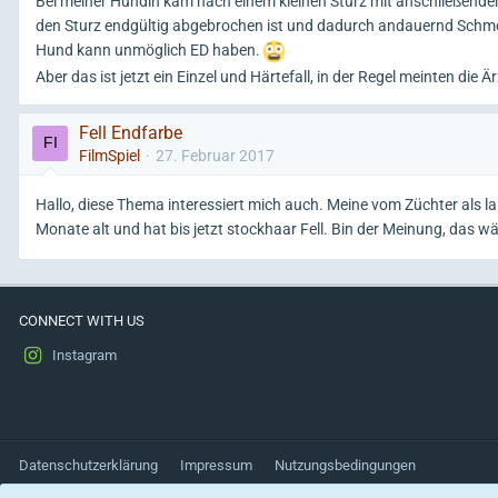
Bei meiner Hündin kam nach einem kleinen Sturz mit anschließendem
den Sturz endgültig abgebrochen ist und dadurch andauernd Schmerz
Hund kann unmöglich ED haben.
Aber das ist jetzt ein Einzel und Härtefall, in der Regel meinten di
Fell Endfarbe
FilmSpiel
27. Februar 2017
Hallo, diese Thema interessiert mich auch. Meine vom Züchter als la
Monate alt und hat bis jetzt stockhaar Fell. Bin der Meinung, das 
CONNECT WITH US
Instagram
Datenschutzerklärung
Impressum
Nutzungsbedingungen