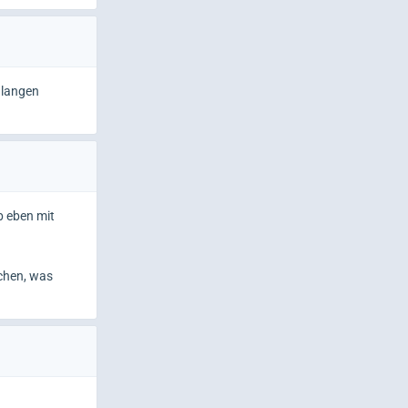
 langen
b eben mit
chen, was