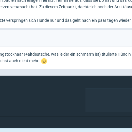
 Jaulen nach einigen Tierarzt Termin heraus, dass sie ED hat und das K
en verursacht hat. Zu diesem Zeitpunkt, dachte ich noch der Arzt täusc
e Ärzte verspringen sich Hunde nur und das geht nach ein paar tagen wieder
ngstockhaar (+altdeutsche, was leider ein schmarrn ist) titulierte Hündin 
wächst auch nicht mehr.