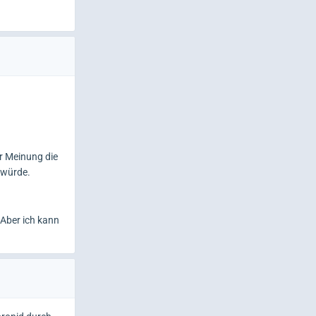
er Meinung die
 würde.
 Aber ich kann