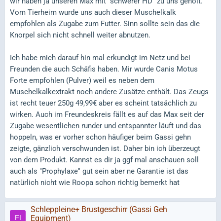
wir haben ja unseren Max mit "schwerer HD" zu uns geholt.
Vom Tierheim wurde uns auch dieser Muschelkalk
empfohlen als Zugabe zum Futter. Sinn sollte sein das die
Knorpel sich nicht schnell weiter abnutzen.
Ich habe mich darauf hin mal erkundigt im Netz und bei
Freunden die auch Schäfis haben. Mir wurde Canis Motus
Forte empfohlen (Pulver) weil es neben dem
Muschelkalkextrakt noch andere Zusätze enthält. Das Zeugs
ist recht teuer 250g 49,99€ aber es scheint tatsächlich zu
wirken. Auch im Freundeskreis fällt es auf das Max seit der
Zugabe wesentlichen runder und entspannter läuft und das
hoppeln, was er vorher schon häufiger beim Gassi gehn
zeigte, gänzlich verschwunden ist. Daher bin ich überzeugt
von dem Produkt. Kannst es dir ja ggf mal anschauen soll
auch als "Prophylaxe" gut sein aber ne Garantie ist das
natürlich nicht wie Roopa schon richtig bemerkt hat
Schleppleine+ Brustgeschirr (Gassi Geh
Equipment)