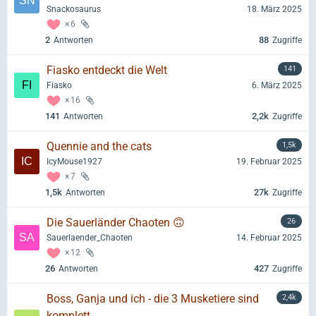
Snackosaurus
18. März 2025
6
2
88
Antworten
Zugriffe
Fiasko entdeckt die Welt
141
Fiasko
6. März 2025
16
141
2,2k
Antworten
Zugriffe
Quennie and the cats
1,5k
IcyMouse1927
19. Februar 2025
7
1,5k
27k
Antworten
Zugriffe
Die Sauerländer Chaoten 🙃
26
Sauerlaender_Chaoten
14. Februar 2025
12
26
427
Antworten
Zugriffe
Boss, Ganja und ich - die 3 Musketiere sind
2,4k
komplett