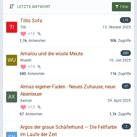
LETZTE ANTWORT
Filter
Tillis Sofa
1,1k
Tilli
15. Oktober 2025
12
1,1k
90k
Antworten
Zugriffe
Amalou und die wüste Meute
680
Wuesti
16. Juli 2025
15
680
11k
Antworten
Zugriffe
Almas eigener Faden - Neues Zuhause, neue
67
Abenteuer
Axman
29. April 2025
12
67
1,1k
Antworten
Zugriffe
Argos der graue Schäferhund — Die Fellfarbe
2
im Laufe der Zeit