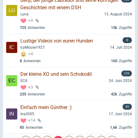
Benji, der junge Labrador und seine künftigen
Geschichten mit einem DSH
Luna
15. August 2024
9
725
15k
Antworten
Zugriffe
Lustige Videos von euren Hunden
8
IcyMouse1927
14. Juli 2024
4
8
160
Antworten
Zugriffe
Der kleine XO und sein Schokodil
235
ECA
24. Juni 2024
3
235
42k
Antworten
Zugriffe
Einfach mein Günther :)
85
Ina3005
17. Juni 2024
14
85
1,6k
Antworten
Zugriffe