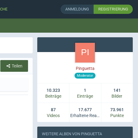
CHE
ANMELDUNG
REGISTRIERUNG
Teilen
Pinguetta
Moderator
10.323
1
141
Beiträge
Einträge
Bilder
87
17.677
73.961
Videos
Erhaltene Reaktionen
Punkte
WEITERE ALBEN VON PINGUETTA