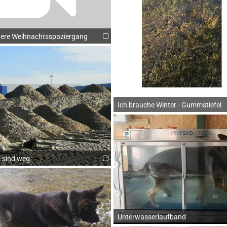
dere Weihnachtsspaziergang
Ich brauche Winter - Gummstiefel
 sind weg
Unterwasserlaufband