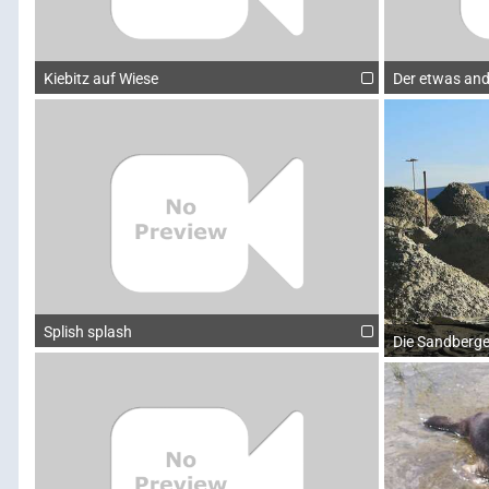
Kiebitz auf Wiese
Der etwas an
Splish splash
Die Sandberge