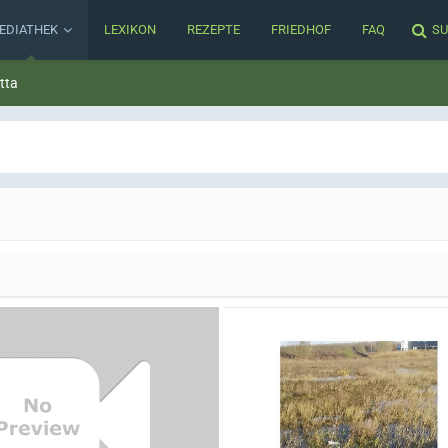
EDIATHEK
LEXIKON
REZEPTE
FRIEDHOF
FAQ
SU
tta