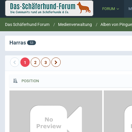
FORUM
M
Das Schäferhund Forum
Medienverwaltung
Alben von Pingue
Harras
53
1
2
3
POSITION