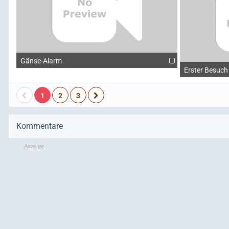
Gänse-Alarm
Erster Besuch
1
2
3
Kommentare