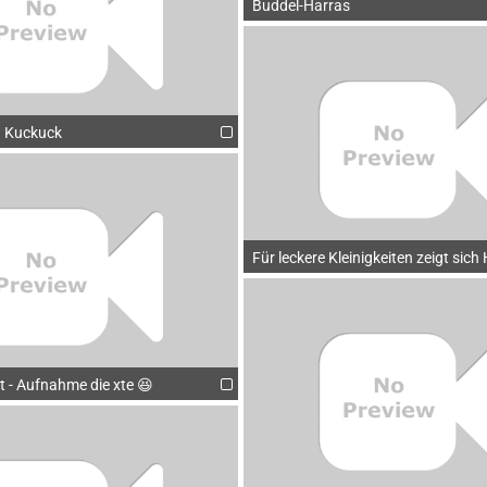
Buddel-Harras
n Kuckuck
Für leckere Kleinigkeiten zeigt sic
t - Aufnahme die xte 😆