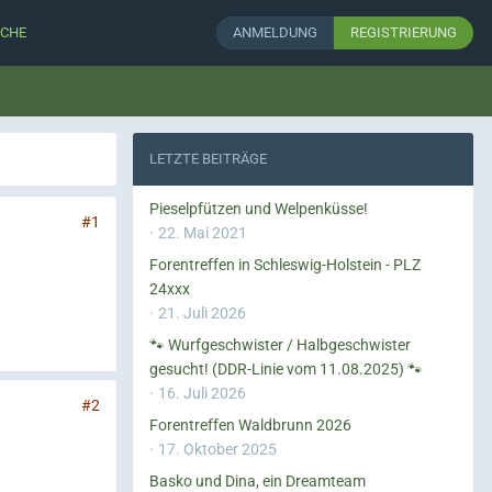
CHE
ANMELDUNG
REGISTRIERUNG
LETZTE BEITRÄGE
Pieselpfützen und Welpenküsse!
#1
22. Mai 2021
Forentreffen in Schleswig-Holstein - PLZ
24xxx
21. Juli 2026
🐾 Wurfgeschwister / Halbgeschwister
gesucht! (DDR-Linie vom 11.08.2025) 🐾
16. Juli 2026
#2
Forentreffen Waldbrunn 2026
17. Oktober 2025
Basko und Dina, ein Dreamteam