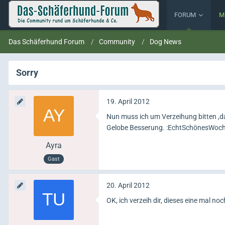
FORUM
M
Das Schäferhund Forum
Community
Dog News
Sorry
19. April 2012
Nun muss ich um Verzeihung bitten ,da 
Gelobe Besserung. :EchtSchönesWoc
Ayra
Gast
20. April 2012
OK, ich verzeih dir, dieses eine mal noc