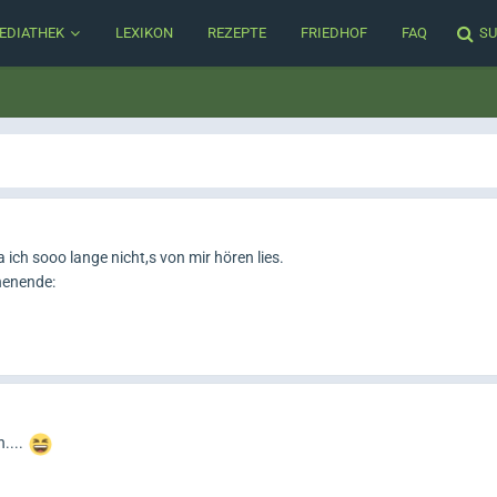
EDIATHEK
LEXIKON
REZEPTE
FRIEDHOF
FAQ
SU
ich sooo lange nicht,s von mir hören lies.
henende:
h....