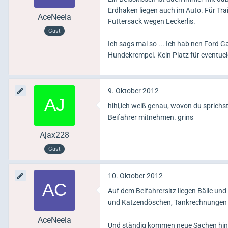
Erdhaken liegen auch im Auto. Für Tr
AceNeela
Futtersack wegen Leckerlis.
Gast
Ich sags mal so ... Ich hab nen Ford Gal
Hundekrempel. Kein Platz für eventuel
9. Oktober 2012
hihi,ich weiß genau, wovon du sprich
Beifahrer mitnehmen. grins
Ajax228
Gast
10. Oktober 2012
Auf dem Beifahrersitz liegen Bälle un
und Katzendöschen, Tankrechnungen 
AceNeela
Und ständig kommen neue Sachen hinz