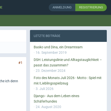
HE
ANMELDUNG
REGISTRIERUNG
LETZTE BEITRÄGE
Basko und Dina, ein Dreamteam
16. September 2019
DSH: Leistungslinie und Alltagstauglichkeit –
#1
passt das zusammen?
23. Dezember 2024
Foto des Monats Juli 2026 - Motto : Spiel mit
che ich denn
mir/Lieblingsspielzeug
3. Juli 2026
Django - Aus dem Leben eines
Schäferhundes
24. August 2020