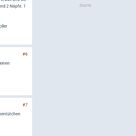
und 2 Näpfe. 1
oller
#6
 einen
#7
obentütchen