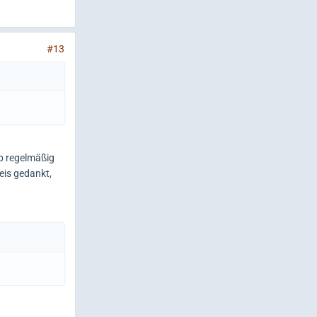
#13
b regelmäßig
eis gedankt,