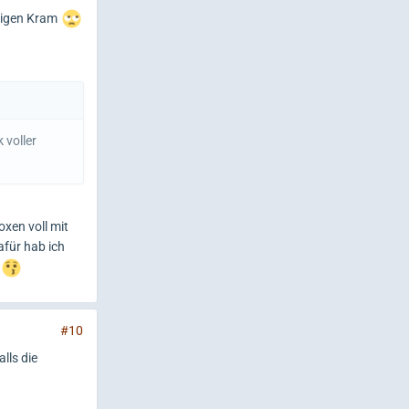
tigen Kram
 voller
xen voll mit
afür hab ich
#10
lls die