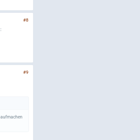
#8
:
#9
el aufmachen