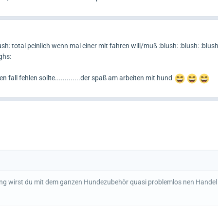
sh: total peinlich wenn mal einer mit fahren will/muß :blush: :blush: :blush
ghs:
 fall fehlen sollte.............der spaß am arbeiten mit hund
r lang wirst du mit dem ganzen Hundezubehör quasi problemlos nen Hand