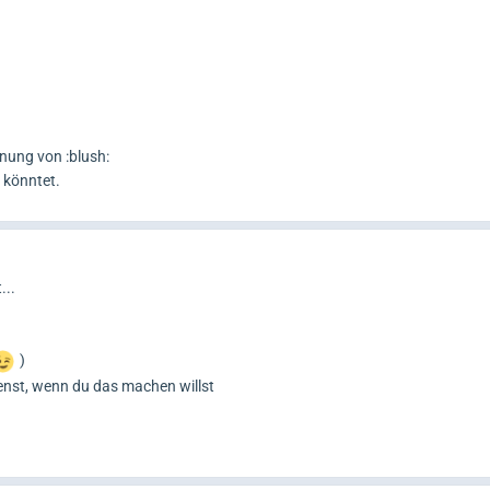
hnung von :blush:
 könntet.
...
)
ienst, wenn du das machen willst