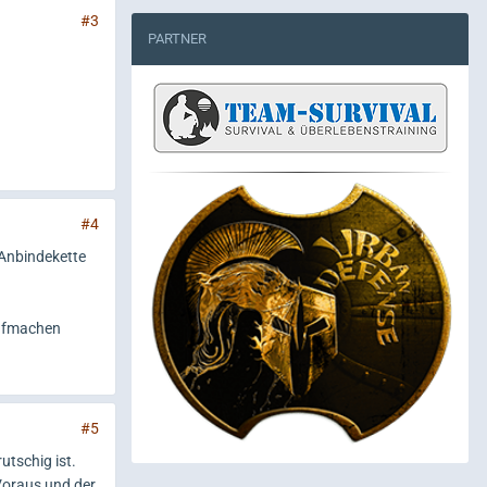
#3
PARTNER
#4
 Anbindekette
aufmachen
#5
utschig ist.
 Voraus und der