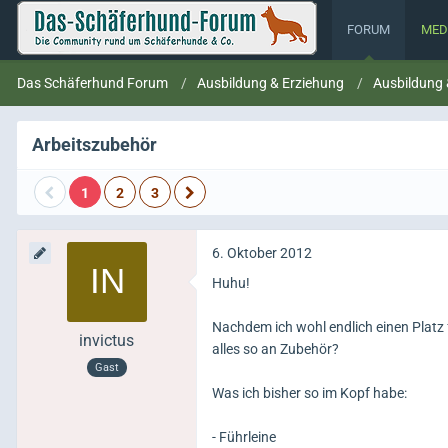
FORUM
MED
Das Schäferhund Forum
Ausbildung & Erziehung
Ausbildung
Arbeitszubehör
1
2
3
6. Oktober 2012
Huhu!
Nachdem ich wohl endlich einen Platz f
invictus
alles so an Zubehör?
Gast
Was ich bisher so im Kopf habe:
- Führleine