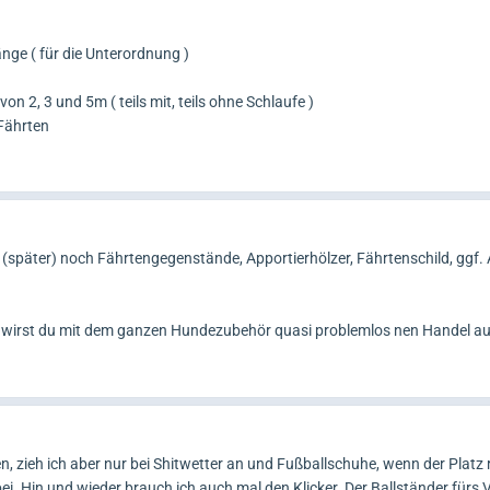
änge ( für die Unterordnung )
on 2, 3 und 5m ( teils mit, teils ohne Schlaufe )
Fährten
später) noch Fährtengegenstände, Apportierhölzer, Fährtenschild, ggf.
lang wirst du mit dem ganzen Hundezubehör quasi problemlos nen Handel 
, zieh ich aber nur bei Shitwetter an und Fußballschuhe, wenn der Platz r
ei. Hin und wieder brauch ich auch mal den Klicker. Der Ballständer fürs