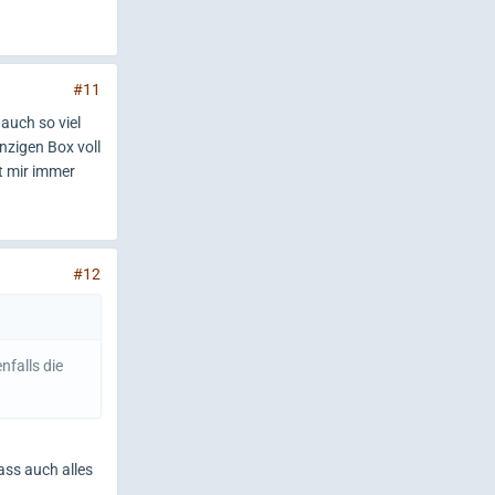
#11
auch so viel
nzigen Box voll
t mir immer
#12
nfalls die
ss auch alles