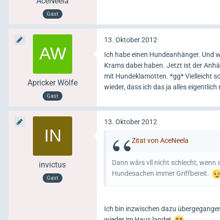
AceNeela
Gast
13. Oktober 2012
Ich habe einen Hundeanhänger. Und wen
Krams dabei haben. Jetzt ist der Anhän
mit Hundeklamotten. *gg* Vielleicht s
Apricker Wölfe
wieder, dass ich das ja alles eigentlich
Gast
13. Oktober 2012
Zitat von AceNeela
Dann wärs vll nicht schlecht, wenn 
invictus
Hundesachen immer Griffbereit.
Gast
Ich bin inzwischen dazu übergegange
wieder im Haus landet