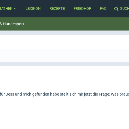
IATHEK
LEXIKON
REZEPTE
FRIEDHOF
FAQ
SUC
 & Hundesport
ür Jess und mich gefunden habe stellt sich mir jetzt die Frage: Was brau