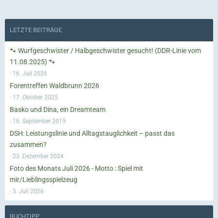
LETZTE BEITRÄGE
🐾 Wurfgeschwister / Halbgeschwister gesucht! (DDR-Linie vom
11.08.2025) 🐾
16. Juli 2026
Forentreffen Waldbrunn 2026
17. Oktober 2025
Basko und Dina, ein Dreamteam
16. September 2019
DSH: Leistungslinie und Alltagstauglichkeit – passt das
zusammen?
23. Dezember 2024
Foto des Monats Juli 2026 - Motto : Spiel mit
mir/Lieblingsspielzeug
3. Juli 2026
BUCHTIPP