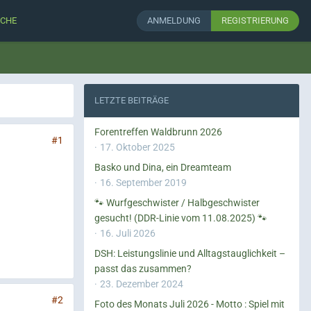
CHE
ANMELDUNG
REGISTRIERUNG
LETZTE BEITRÄGE
Forentreffen Waldbrunn 2026
#1
17. Oktober 2025
Basko und Dina, ein Dreamteam
16. September 2019
🐾 Wurfgeschwister / Halbgeschwister
gesucht! (DDR-Linie vom 11.08.2025) 🐾
16. Juli 2026
DSH: Leistungslinie und Alltagstauglichkeit –
passt das zusammen?
23. Dezember 2024
#2
Foto des Monats Juli 2026 - Motto : Spiel mit