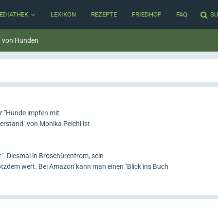
EDIATHEK
LEXIKON
REZEPTE
FRIEDHOF
FAQ
SU
t von Hunden
er "Hunde impfen mit
erstand" von Monika Peichl ist
r". Diesmal in Broschürenfrom, sein
rotzdem wert. Bei Amazon kann man einen "Blick ins Buch