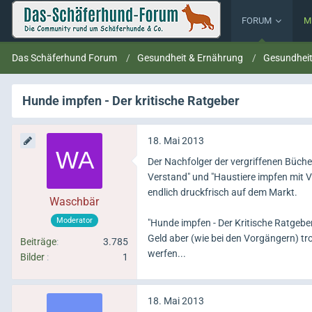
FORUM
M
Das Schäferhund Forum
Gesundheit & Ernährung
Gesundhei
Hunde impfen - Der kritische Ratgeber
18. Mai 2013
Der Nachfolger der vergriffenen Büch
Verstand" und "Haustiere impfen mit V
endlich druckfrisch auf dem Markt.
Waschbär
Moderator
"Hunde impfen - Der Kritische Ratgebe
Geld aber (wie bei den Vorgängern) t
Beiträge
3.785
werfen...
Bilder
1
18. Mai 2013