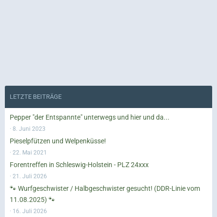
LETZTE BEITRÄGE
Pepper "der Entspannte" unterwegs und hier und da...
8. Juni 2023
Pieselpfützen und Welpenküsse!
22. Mai 2021
Forentreffen in Schleswig-Holstein - PLZ 24xxx
21. Juli 2026
🐾 Wurfgeschwister / Halbgeschwister gesucht! (DDR-Linie vom
11.08.2025) 🐾
16. Juli 2026