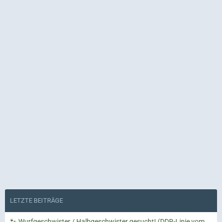
LETZTE BEITRÄGE
🐾 Wurfgeschwister / Halbgeschwister gesucht! (DDR-Linie vom