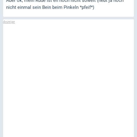
Aber ok, mein Rüde ist eh noch nicht soweit (hebt ja noch
nicht einmal sein Bein beim Pinkeln *pfeif*)