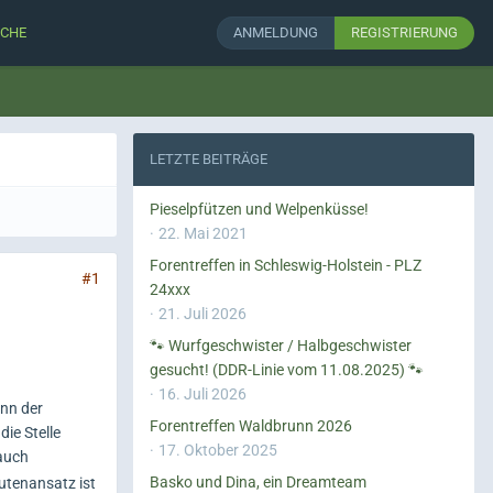
CHE
ANMELDUNG
REGISTRIERUNG
LETZTE BEITRÄGE
Pieselpfützen und Welpenküsse!
22. Mai 2021
Forentreffen in Schleswig-Holstein - PLZ
#1
24xxx
21. Juli 2026
🐾 Wurfgeschwister / Halbgeschwister
gesucht! (DDR-Linie vom 11.08.2025) 🐾
16. Juli 2026
enn der
Forentreffen Waldbrunn 2026
ie Stelle
17. Oktober 2025
 auch
Basko und Dina, ein Dreamteam
Rutenansatz ist