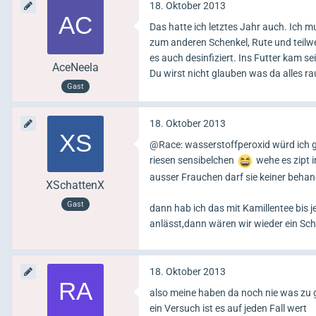
18. Oktober 2013
Das hatte ich letztes Jahr auch. Ich 
zum anderen Schenkel, Rute und teilw
es auch desinfiziert. Ins Futter kam s
AceNeela
Du wirst nicht glauben was da alles 
Gast
18. Oktober 2013
@Race: wasserstoffperoxid würd ich g
riesen sensibelchen
wehe es zipt 
ausser Frauchen darf sie keiner behand
XSchattenX
Gast
dann hab ich das mit Kamillentee bis 
anlässt,dann wären wir wieder ein Schr
18. Oktober 2013
also meine haben da noch nie was zu g
ein Versuch ist es auf jeden Fall wert