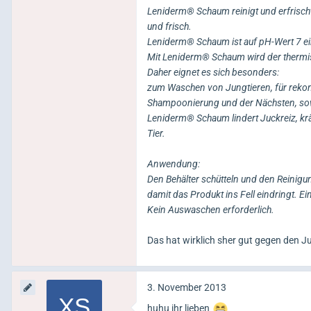
Leniderm® Schaum reinigt und erfrischt
und frisch.
Leniderm® Schaum ist auf pH-Wert 7 ein
Mit Leniderm® Schaum wird der thermi
Daher eignet es sich besonders:
zum Waschen von Jungtieren, für rekon
Shampoonierung und der Nächsten, sow
Leniderm® Schaum lindert Juckreiz, kräf
Tier.
Anwendung:
Den Behälter schütteln und den Reinigu
damit das Produkt ins Fell eindringt. E
Kein Auswaschen erforderlich.
Das hat wirklich sher gut gegen den Ju
3. November 2013
huhu ihr lieben