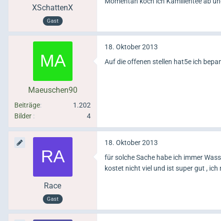
Momentan koch ich Kamillentee ab und 
XSchattenX
Gast
18. Oktober 2013
Auf die offenen stellen hat5e ich bep
Maeuschen90
Beiträge
1.202
Bilder
4
18. Oktober 2013
für solche Sache habe ich immer Was
kostet nicht viel und ist super gut , i
Race
Gast