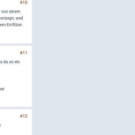
#10
r von einem
nisept, weil
em Entfilzer.
#11
s da so ein
her
#12
t