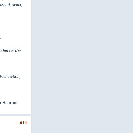
nzend, seidig
r
inden für das
rich reiben,
er Haarung.
#14