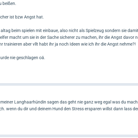
u beißen.
icher ist bzw Angst hat.
 altag beim spielen mit einbaue, also nicht als Spielzeug sondern sie dami
 Helfer macht um sie in der Sache sicherer zu machen, ihr die Angst davor
r trainieren aber vllt habt ihr ja noch Ideen wie ich ihr die Angst nehme?!
 wurde nie geschlagen oä.
it meiner Langhaarhündin sagen das geht nie ganz weg egal was du mach
h. wenn du dir und deinem Hund den Stress ersparen willst dann lass de