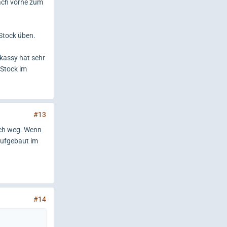
nach vorne zum
 Stock üben.
.kassy hat sehr
 Stock im
#13
ach weg. Wenn
 aufgebaut im
#14