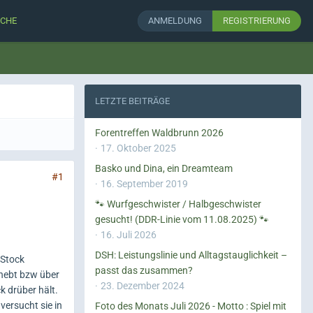
CHE
ANMELDUNG
REGISTRIERUNG
LETZTE BEITRÄGE
Forentreffen Waldbrunn 2026
17. Oktober 2025
Basko und Dina, ein Dreamteam
#1
16. September 2019
🐾 Wurfgeschwister / Halbgeschwister
gesucht! (DDR-Linie vom 11.08.2025) 🐾
16. Juli 2026
DSH: Leistungslinie und Alltagstauglichkeit –
 Stock
passt das zusammen?
rhebt bzw über
23. Dezember 2024
k drüber hält.
versucht sie in
Foto des Monats Juli 2026 - Motto : Spiel mit