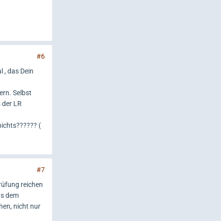
#6
l , das Dein
rn. Selbst
s der LR
ichts?????? (
#7
rüfung reichen
us dem
en, nicht nur