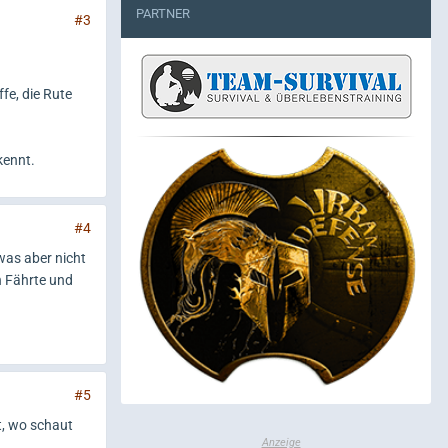
PARTNER
#3
ffe, die Rute
kennt.
#4
was aber nicht
n Fährte und
#5
t, wo schaut