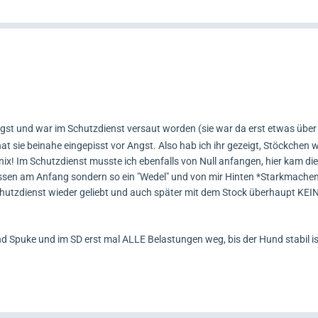
gst und war im Schutzdienst versaut worden (sie war da erst etwas über 
hat sie beinahe eingepisst vor Angst. Also hab ich ihr gezeigt, Stöckchen 
ar nix! Im Schutzdienst musste ich ebenfalls von Null anfangen, hier kam d
issen am Anfang sondern so ein "Wedel" und von mir Hinten *Starkmachen
chutzdienst wieder geliebt und auch später mit dem Stock überhaupt KEI
d Spuke und im SD erst mal ALLE Belastungen weg, bis der Hund stabil is