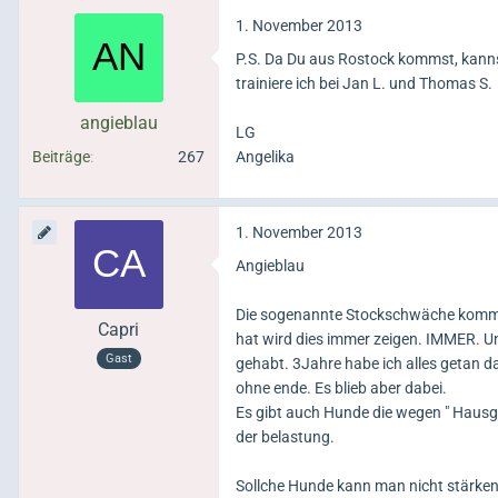
1. November 2013
P.S. Da Du aus Rostock kommst, kanns
trainiere ich bei Jan L. und Thomas S.
angieblau
LG
Beiträge
267
Angelika
1. November 2013
Angieblau
Die sogenannte Stockschwäche kommt n
Capri
hat wird dies immer zeigen. IMMER. Un
Gast
gehabt. 3Jahre habe ich alles getan da
ohne ende. Es blieb aber dabei.
Es gibt auch Hunde die wegen " Hausg
der belastung.
Sollche Hunde kann man nicht stärken. 