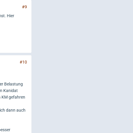
#9
st. Hier
#10
ser Belastung
en Kanidat
hen KM gefahren
sich dann auch
besser