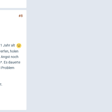
#8
1 Jahr alt
werfen, holen
ie Angst noch
*. Es dauerte
N Problem
t.