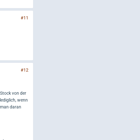
#11
#12
 Stock von der
lediglich, wenn
s man daran