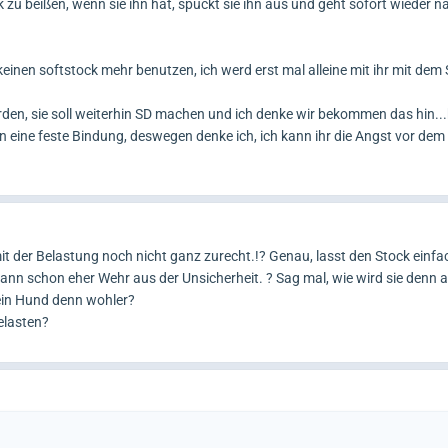
 zu beißen, wenn sie ihn hat, spuckt sie ihn aus und geht sofort wieder 
 keinen softstock mehr benutzen, ich werd erst mal alleine mit ihr mit dem
erden, sie soll weiterhin SD machen und ich denke wir bekommen das hin..
n eine feste Bindung, deswegen denke ich, ich kann ihr die Angst vor dem
 der Belastung noch nicht ganz zurecht.!? Genau, lasst den Stock einf
 dann schon eher Wehr aus der Unsicherheit. ? Sag mal, wie wird sie denn
ein Hund denn wohler?
elasten?