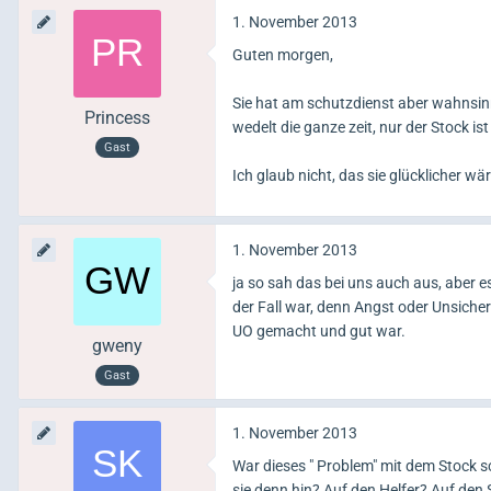
1. November 2013
Guten morgen,
Sie hat am schutzdienst aber wahnsinnig 
Princess
wedelt die ganze zeit, nur der Stock is
Gast
Ich glaub nicht, das sie glücklicher wä
1. November 2013
ja so sah das bei uns auch aus, aber e
der Fall war, denn Angst oder Unsicher
UO gemacht und gut war.
gweny
Gast
1. November 2013
War dieses " Problem" mit dem Stock sc
sie denn hin? Auf den Helfer? Auf den