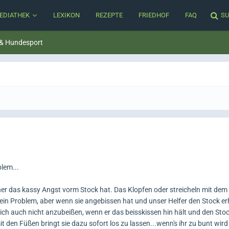
EDIATHEK
LEXIKON
REZEPTE
FRIEDHOF
FAQ
SU
 & Hundesport
blem...
er das kassy Angst vorm Stock hat. Das Klopfen oder streicheln mit dem
ein Problem, aber wenn sie angebissen hat und unser Helfer den Stock e
t sich auch nicht anzubeißen, wenn er das beisskissen hin hält und den Stoc
den Füßen bringt sie dazu sofort los zu lassen...wenn's ihr zu bunt wird 