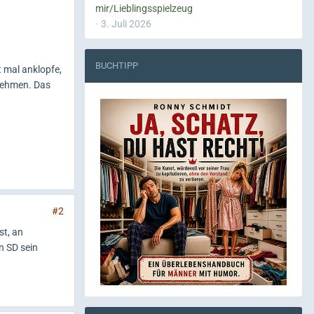
mir/Lieblingsspielzeug
3. Juli 2026
BUCHTIPP
t mal anklopfe,
 nehmen. Das
#2
st, an
n SD sein