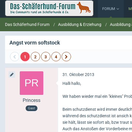
FORUM
M
Das Schäferhund Forum
Ausbildung & Erziehung
Ausbildung
Angst vorm softstock
1
2
3
4
31. Oktober 2013
Halli hallo,
Wir haben wieder mal ein "kleines" Pro
Princess
Gast
Beim schutzdienst wird immer deutlich
während des schutzdienst ist ansich k
sie hält, lässt sie sofort ab, bzw trau
Auch das Anstoßen der Vorderbeine mit 