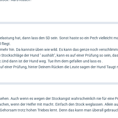
astung hat, dann lass den SD sein. Sonst haste so ein Pech vielleicht ma
fliegt.
hr hin. Da kannste üben wie wild. Es kann das genze noch verschlimme
e Stockschläge der Hund " aushält", kann es auf einer Prüfung so sein, da
t.Und dann ist der Hund weg. Tue Ihm dem gefallen und lass es .
uf einer Prüfung, hinter Deinem Rücken die Leute sagen der Hund Taugt n
sehen. Auch wenn es wegen der Stockangst wahrscheinlich nie für eine P
achen, wenn der Helfer mit macht. Einfach den Stock weglassen. Allein a
Gehorsam trotz hohen Triebes lernt. Denn das kann man überall gebrauch